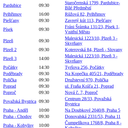
Staročernská 1799, Pardubice-
Pardubice
09:30
Bílé Předměstí
Pelhřimov
16:00
Růžová 82, Pelhřimov
Piešťany
09:30
Zavretý kút 113, Piešťany
Fráni Šrámka 131/23, Písek 1,
Písek
09:30
Vnitřní Město
Malesická 1223/10, Plzeň 3 -
Plzeň
09:30
Skvrňany
Plzeň 2
09:30
Koterovská 84, Plzeň - Slovany
Malesická 1223/10, Plzeň 3 -
Plzeň 3
14:00
Skvrňany
Počátky
14:30
Tyršova 256, Počátky
Poděbrady
09:30
Na Kopečku 405/21, Poděbrady
Polička
09:30
Družstevní 970, Polička
Poprad
09:30
ul. Fraňa Kráľa 21, Poprad
Poproč
09:30
Nová č. 7, Poproč
Centrum 28/33, Považská
Považská Bystrica
09:30
Bystrica
Praha - Anděl
10:00
Na Doubkové 2040/8, Praha 5
Praha - Chodov
09:30
Donovalská 2331/53, Praha 11
Čumpelíkova 1768/8, Praha 8 -
Praha - Kobylisy
10:00
Kobylisy