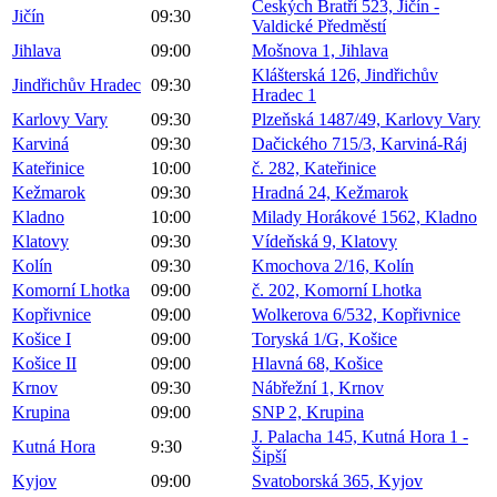
Českých Bratří 523, Jičín -
Jičín
09:30
Valdické Předměstí
Jihlava
09:00
Mošnova 1, Jihlava
Klášterská 126, Jindřichův
Jindřichův Hradec
09:30
Hradec 1
Karlovy Vary
09:30
Plzeňská 1487/49, Karlovy Vary
Karviná
09:30
Dačického 715/3, Karviná-Ráj
Kateřinice
10:00
č. 282, Kateřinice
Kežmarok
09:30
Hradná 24, Kežmarok
Kladno
10:00
Milady Horákové 1562, Kladno
Klatovy
09:30
Vídeňská 9, Klatovy
Kolín
09:30
Kmochova 2/16, Kolín
Komorní Lhotka
09:00
č. 202, Komorní Lhotka
Kopřivnice
09:00
Wolkerova 6/532, Kopřivnice
Košice I
09:00
Toryská 1/G, Košice
Košice II
09:00
Hlavná 68, Košice
Krnov
09:30
Nábřežní 1, Krnov
Krupina
09:00
SNP 2, Krupina
J. Palacha 145, Kutná Hora 1 -
Kutná Hora
9:30
Šipší
Kyjov
09:00
Svatoborská 365, Kyjov