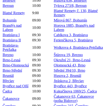
Benešov
10:00
Husova 656, Benešov
Beroun
10:00
Tylova 273/8, Beroun
Blatné Remety č. 130, Blatné
Blatné Remety
9:00
Remety
Bohumín
09:00
Mírová 867, Bohumín
Brandýs nad
Horova 1885, Brandýs nad
10:00
Labem
Labem
Bratislava I
09:30
Cablkova 3, Bratislava
Bratislava II
09:30
Ferienčíkova 5, Bratislava
Bratislava-
10:00
Wolkrova 4, Bratislava-Petržalka
Petržalka
Brezno
10:00
Štúrova 19, Brezno
Brno-Lesná
09:30
Okružní 21, Brno-Lesná
Brno-Olomoucká
09:00
Olomoucká 43, Brno
Brno-Střední
09:30
Střední 394/10, Brno
Bruntál
09:00
Husova 2, Bruntál
Břeclav
10:00
Jiráskova 2, Břeclav
Bystřice nad Olší
09:00
Bystřice 443, Bystřice
Čadca
10:00
Kukučínova 1069/25, Čadca
Čakanovce 63, Čakanovce
Čakanovce
09:00
(pošta Bidovce)
Černilov
09:30
Černilov 215, Černilov