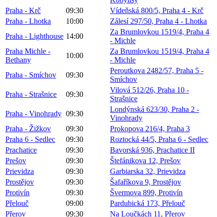
Praha - Krč
09:30
Vídeňská 800/5, Praha 4 - Krč
Praha - Lhotka
10:00
Zálesí 297/50, Praha 4 - Lhotka
Za Brumlovkou 1519/4, Praha 4
Praha - Lighthouse
14:00
- Michle
Praha Michle -
Za Brumlovkou 1519/4, Praha 4
10:00
Bethany
- Michle
Peroutkova 2482/57, Praha 5 -
Praha - Smíchov
09:30
Smíchov
Vilová 512/26, Praha 10 -
Praha - Strašnice
09:30
Strašnice
Londýnská 623/30, Praha 2 -
Praha - Vinohrady
09:30
Vinohrady
Praha - Žižkov
09:30
Prokopova 216/4, Praha 3
Praha 6 - Sedlec
09:30
Roztocká 44/5, Praha 6 - Sedlec
Prachatice
09:30
Bavorská 936, Prachatice II
Prešov
09:30
Štefánikova 12, Prešov
Prievidza
09:30
Garbiarska 32, Prievidza
Prostějov
09:30
Šafaříkova 9, Prostějov
Protivín
09:30
Švermova 899, Protivín
Přelouč
09:00
Pardubická 173, Přelouč
Přerov
09:30
Na Loučkách 11, Přerov