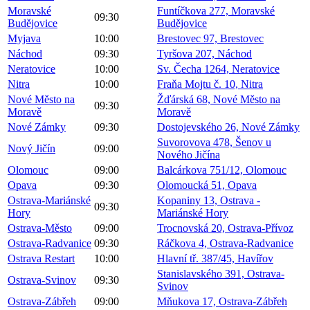
Moravské
Funtíčkova 277, Moravské
09:30
Budějovice
Budějovice
Myjava
10:00
Brestovec 97, Brestovec
Náchod
09:30
Tyršova 207, Náchod
Neratovice
10:00
Sv. Čecha 1264, Neratovice
Nitra
10:00
Fraňa Mojtu č. 10, Nitra
Nové Město na
Žďárská 68, Nové Město na
09:30
Moravě
Moravě
Nové Zámky
09:30
Dostojevského 26, Nové Zámky
Suvorovova 478, Šenov u
Nový Jičín
09:00
Nového Jičína
Olomouc
09:00
Balcárkova 751/12, Olomouc
Opava
09:30
Olomoucká 51, Opava
Ostrava-Mariánské
Kopaniny 13, Ostrava -
09:30
Hory
Mariánské Hory
Ostrava-Město
09:00
Trocnovská 20, Ostrava-Přívoz
Ostrava-Radvanice
09:30
Ráčkova 4, Ostrava-Radvanice
Ostrava Restart
10:00
Hlavní tř. 387/45, Havířov
Stanislavského 391, Ostrava-
Ostrava-Svinov
09:30
Svinov
Ostrava-Zábřeh
09:00
Mňukova 17, Ostrava-Zábřeh