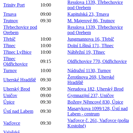
Resslova 1339, Třebechovice
Trinity Port
10:00
pod Orebem
Trnava
09:00
Kapitulská 23, Trnava
Trutnov
09:30
M. Majerové 86, Trutnov
Třebechovice pod
Resslova 1339, Třebechovice
Orebem
pod Orebem
Třebíč
10:00
Jungmannova 16, Třebíč
Třinec
10:00
Dolní Líštná 171, Třinec
Třinec Lyžbice
10:00
Nábřežní 19, Třinec
Třinec
09:15
Oldřichovice 770, Oldřichovice
Oldřichovice
Turnov
10:00
Nádražní 1130, Turnov
Žerotínova 269, Uherské
Uherské Hradiště
09:30
Hradiště
Uherský Brod
09:30
Nerudova 182, Uherský Brod
Uničov
09:00
Gymnazijní 237, Uničov
Úpice
09:30
Boženy Němcové 830, Úpice
Masarykova 1099/128, Ústí nad
Ústí nad Labem
09:30
Labem - centrum
Vaďovce č. 261, Vaďovce (pošta
Vaďovce
09:30
Kostolné)
Valašské