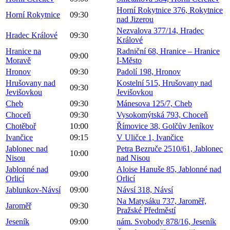
Horní Rokytnice 376, Rokytnice
Horní Rokytnice
09:30
nad Jizerou
Nezvalova 377/14, Hradec
Hradec Králové
09:30
Králové
Hranice na
Radniční 68, Hranice – Hranice
09:00
Moravě
I-Město
Hronov
09:30
Padolí 198, Hronov
Hrušovany nad
Kostelní 515, Hrušovany nad
09:30
Jevišovkou
Jevišovkou
Cheb
09:30
Mánesova 125/7, Cheb
Choceň
09:30
Vysokomýtská 793, Choceň
Chotěboř
10:00
Římovice 38, Golčův Jeníkov
Ivančice
09:15
V Uličce 1, Ivančice
Jablonec nad
Petra Bezruče 2510/61, Jablonec
10:00
Nisou
nad Nisou
Jablonné nad
Aloise Hanuše 85, Jablonné nad
09:00
Orlicí
Orlicí
Jablunkov-Návsí
09:00
Návsí 318, Návsí
Na Matysáku 737, Jaroměř,
Jaroměř
09:30
Pražské Předměstí
Jeseník
09:00
nám. Svobody 878/16, Jeseník