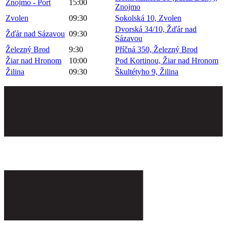
Znojmo - Port
15:00
Znojmo
Zvolen
09:30
Sokolská 10, Zvolen
Dvorská 34/10, Žďár nad
Žďár nad Sázavou
09:30
Sázavou
Železný Brod
9:30
Příčná 350, Železný Brod
Žiar nad Hronom
10:00
Pod Kortinou, Žiar nad Hronom
Žilina
09:30
Škultétyho 9, Žilina