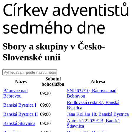
Sbory a skupiny v Česko-
Slovenské unii
Sobotní
Název
Adresa
bohoslužba
Bánovce nad
SNP 637/10, Bánovce nad
09:30
Bebravou
Bebravou
Rudlovská cesta 37, Banská
Banská Bystrica I
09:00
Bystrica
Banská Bystrica II
09:00
Jána Kollára 18, Banská Bystrica
Antolská 22029/1B, Banská
Banská Štiavnica
09:30
Štiavnica