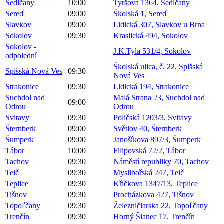
Sedlčany
10:00
Tyršova 1364, Sedlčany
Sereď
09:00
Školská 1, Sereď
Slavkov
09:00
Lidická 307, Slavkov u Brna
Sokolov
09:30
Kraslická 494, Sokolov
Sokolov -
J.K.Tyla 531/4, Sokolov
odpolední
Školská ulica, č. 22, Spišská
Spišská Nová Ves
09:30
Nová Ves
Strakonice
09:30
Lidická 194, Strakonice
Suchdol nad
Malá Strana 23, Suchdol nad
09:00
Odrou
Odrou
Svitavy
09:30
Poličská 1203/3, Svitavy
Šternberk
09:00
Světlov 40, Šternberk
Šumperk
09:00
Janošíkova 897/3, Šumperk
Tábor
10:00
Filipovská 72/2, Tábor
Tachov
09:30
Náměstí republiky 70, Tachov
Telč
09:30
Myslibořská 247, Telč
Teplice
09:30
Křičkova 1347/13, Teplice
Tišnov
09:30
Procházkova 427, Tišnov
Topoľčany
09:30
Železničiarska 22, Topoľčany
Trenčín
09:30
Horný Šianec 17, Trenčín