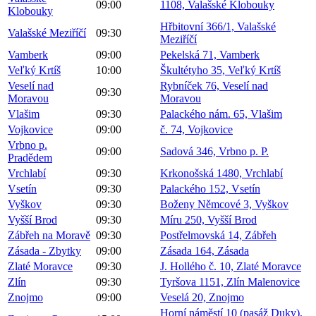
09:00
1108, Valašské Klobouky
Klobouky
Hřbitovní 366/1, Valašské
Valašské Meziříčí
09:30
Meziříčí
Vamberk
09:00
Pekelská 71, Vamberk
Veľký Krtíš
10:00
Škultétyho 35, Veľký Krtíš
Veselí nad
Rybníček 76, Veselí nad
09:30
Moravou
Moravou
Vlašim
09:30
Palackého nám. 65, Vlašim
Vojkovice
09:00
č. 74, Vojkovice
Vrbno p.
09:00
Sadová 346, Vrbno p. P.
Pradědem
Vrchlabí
09:30
Krkonošská 1480, Vrchlabí
Vsetín
09:30
Palackého 152, Vsetín
Vyškov
09:30
Boženy Němcové 3, Vyškov
Vyšší Brod
09:30
Míru 250, Vyšší Brod
Zábřeh na Moravě
09:30
Postřelmovská 14, Zábřeh
Zásada - Zbytky
09:00
Zásada 164, Zásada
Zlaté Moravce
09:30
J. Hollého č. 10, Zlaté Moravce
Zlín
09:30
Tyršova 1151, Zlín Malenovice
Znojmo
09:00
Veselá 20, Znojmo
Horní náměstí 10 (pasáž Duky),