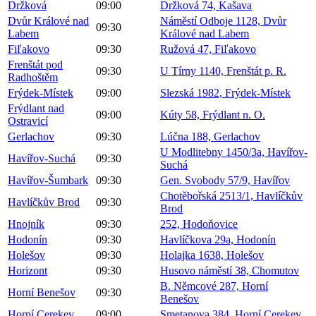
Držková
09:00
Držková 74, Kašava
Dvůr Králové nad
Náměstí Odboje 1128, Dvůr
09:30
Labem
Králové nad Labem
Fiľakovo
09:30
Ružová 47, Fiľakovo
Frenštát pod
09:30
U Tírny 1140, Frenštát p. R.
Radhoštěm
Frýdek-Místek
09:00
Slezská 1982, Frýdek-Místek
Frýdlant nad
09:00
Kúty 58, Frýdlant n. O.
Ostravicí
Gerlachov
09:30
Lúčna 188, Gerlachov
U Modlitebny 1450/3a, Havířov-
Havířov-Suchá
09:30
Suchá
Havířov-Šumbark
09:30
Gen. Svobody 57/9, Havířov
Chotěbořská 2513/1, Havlíčkův
Havlíčkův Brod
09:30
Brod
Hnojník
09:30
252, Hodoňovice
Hodonín
09:30
Havlíčkova 29a, Hodonín
Holešov
09:30
Holajka 1638, Holešov
Horizont
09:30
Husovo náměstí 38, Chomutov
B. Němcové 287, Horní
Horní Benešov
09:30
Benešov
Horní Cerekev
09:00
Smetanova 384, Horní Cerekev