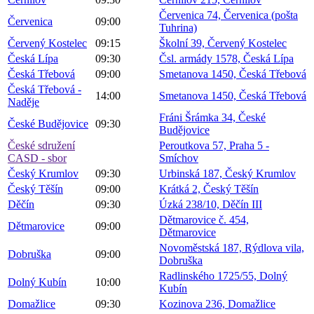
Červenica 74, Červenica (pošta
Červenica
09:00
Tuhrina)
Červený Kostelec
09:15
Školní 39, Červený Kostelec
Česká Lípa
09:30
Čsl. armády 1578, Česká Lípa
Česká Třebová
09:00
Smetanova 1450, Česká Třebová
Česká Třebová -
14:00
Smetanova 1450, Česká Třebová
Naděje
Fráni Šrámka 34, České
České Budějovice
09:30
Budějovice
České sdružení
Peroutkova 57, Praha 5 -
CASD - sbor
Smíchov
Český Krumlov
09:30
Urbinská 187, Český Krumlov
Český Těšín
09:00
Krátká 2, Český Těšín
Děčín
09:30
Úzká 238/10, Děčín III
Dětmarovice č. 454,
Dětmarovice
09:00
Dětmarovice
Novoměstská 187, Rýdlova vila,
Dobruška
09:00
Dobruška
Radlinského 1725/55, Dolný
Dolný Kubín
10:00
Kubín
Domažlice
09:30
Kozinova 236, Domažlice