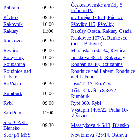
Československé armády 5,
Příbram
09:30
Příbram IV
Púchov
09:30
ul. 1 mája 878/24, Púchov
Rakovník
10:00
Pšovlky 115, Pšovlky
Rakúsy
11:00
Rakúsy-Osada, Rakúsy-Osada
Rankovce 107/A, Rankovce
Rankovce
09:30
(pošta Bidovce)
Revúca
09:00
Muránska cesta 34, Revúca
Rokycany
10:00
Jiráskova 481/II, Rokycany
Roubanina
09:30
Roubanina 40, Roubanina
Roudnice nad
Roudnice nad Labem, Roudnice
Labem
nad Labem
Rožňava
09:30
Jasná č. 13, Rožňava
Třída 9. května 858/52,
Rumburk
10:00
Rumburk
Rybí
09:00
Rybí 380, Rybí
Výstupní 1495/22, Praha 10-
SafePoint
11:00
Vršovice
Sbor CASD
09:30
Masarykova 446/13, Blansko
Blansko
Sbor při MSS
Newtonova 725/14, Ostrava