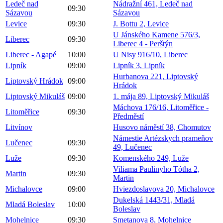
Ledeč nad
Nádražní 461, Ledeč nad
09:30
Sázavou
Sázavou
Levice
09:30
J. Bottu 2, Levice
U Jánského Kamene 576/3,
Liberec
09:30
Liberec 4 - Perštýn
Liberec - Agapé
10:00
U Nisy 916/10, Liberec
Lipník
09:00
Lipník 3, Lipník
Hurbanova 221, Liptovský
Liptovský Hrádok
09:00
Hrádok
Liptovský Mikuláš
09:00
1. mája 89, Liptovský Mikuláš
Máchova 176/16, Litoměřice -
Litoměřice
09:30
Předměstí
Litvínov
Husovo náměstí 38, Chomutov
Námestie Artézskych prameňov
Lučenec
09:30
49, Lučenec
Luže
09:30
Komenského 249, Luže
Viliama Paulinyho Tótha 2,
Martin
09:30
Martin
Michalovce
09:00
Hviezdoslavova 20, Michalovce
Dukelská 1443/31, Mladá
Mladá Boleslav
10:00
Boleslav
Mohelnice
09:30
Smetanova 8, Mohelnice