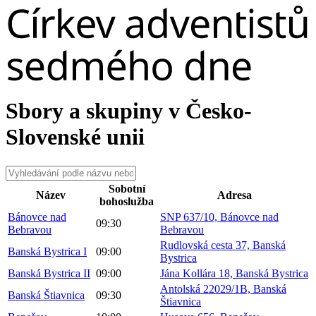
Sbory a skupiny v Česko-
Slovenské unii
Sobotní
Název
Adresa
bohoslužba
Bánovce nad
SNP 637/10, Bánovce nad
09:30
Bebravou
Bebravou
Rudlovská cesta 37, Banská
Banská Bystrica I
09:00
Bystrica
Banská Bystrica II
09:00
Jána Kollára 18, Banská Bystrica
Antolská 22029/1B, Banská
Banská Štiavnica
09:30
Štiavnica