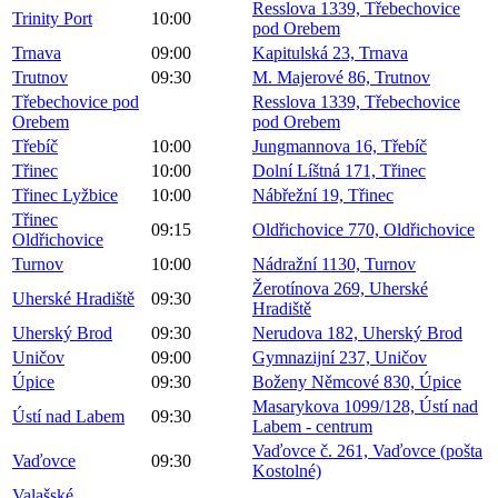
Resslova 1339, Třebechovice
Trinity Port
10:00
pod Orebem
Trnava
09:00
Kapitulská 23, Trnava
Trutnov
09:30
M. Majerové 86, Trutnov
Třebechovice pod
Resslova 1339, Třebechovice
Orebem
pod Orebem
Třebíč
10:00
Jungmannova 16, Třebíč
Třinec
10:00
Dolní Líštná 171, Třinec
Třinec Lyžbice
10:00
Nábřežní 19, Třinec
Třinec
09:15
Oldřichovice 770, Oldřichovice
Oldřichovice
Turnov
10:00
Nádražní 1130, Turnov
Žerotínova 269, Uherské
Uherské Hradiště
09:30
Hradiště
Uherský Brod
09:30
Nerudova 182, Uherský Brod
Uničov
09:00
Gymnazijní 237, Uničov
Úpice
09:30
Boženy Němcové 830, Úpice
Masarykova 1099/128, Ústí nad
Ústí nad Labem
09:30
Labem - centrum
Vaďovce č. 261, Vaďovce (pošta
Vaďovce
09:30
Kostolné)
Valašské