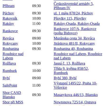
Československé armády 5,
Příbram
09:30
Příbram IV
Púchov
09:30
ul. 1 mája 878/24, Púchov
Rakovník
10:00
Pšovlky 115, Pšovlky
Rakúsy
11:00
Rakúsy-Osada, Rakúsy-Osada
Rankovce 107/A, Rankovce
Rankovce
09:30
(pošta Bidovce)
Revúca
09:00
Muránska cesta 34, Revúca
Rokycany
10:00
Jiráskova 481/II, Rokycany
Roubanina
09:30
Roubanina 40, Roubanina
Roudnice nad
Roudnice nad Labem, Roudnice
Labem
nad Labem
Rožňava
09:30
Jasná č. 13, Rožňava
Třída 9. května 858/52,
Rumburk
10:00
Rumburk
Rybí
09:00
Rybí 380, Rybí
Výstupní 1495/22, Praha 10-
SafePoint
11:00
Vršovice
Sbor CASD
09:30
Masarykova 446/13, Blansko
Blansko
Sbor při MSS
Newtonova 725/14, Ostrava