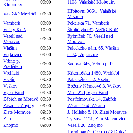
09:00
1108, Valašské Klobouky
Klobouky
Hřbitovní 366/1, Valašské
Valašské Meziříčí
09:30
Meziříčí
Vamberk
09:00
Pekelská 71, Vamberk
Veľký Krtíš
10:00
Škultétyho 35, Veľký Krtíš
Veselí nad
Rybníček 76, Veselí nad
09:30
Moravou
Moravou
Vlašim
09:30
Palackého nám. 65, Vlašim
Vojkovice
09:00
č. 74, Vojkovice
Vrbno p.
09:00
Sadová 346, Vrbno p. P.
Pradědem
Vrchlabí
09:30
Krkonošská 1480, Vrchlabí
Vsetín
09:30
Palackého 152, Vsetín
Vyškov
09:30
Boženy Němcové 3, Vyškov
Vyšší Brod
09:30
Míru 250, Vyšší Brod
Zábřeh na Moravě
09:30
Postřelmovská 14, Zábřeh
Zásada - Zbytky
09:00
Zásada 164, Zásada
Zlaté Moravce
09:30
J. Hollého č. 10, Zlaté Moravce
Zlín
09:30
Tyršova 1151, Zlín Malenovice
Znojmo
09:00
Veselá 20, Znojmo
Horní náměstí 10 (pasáž Duky),