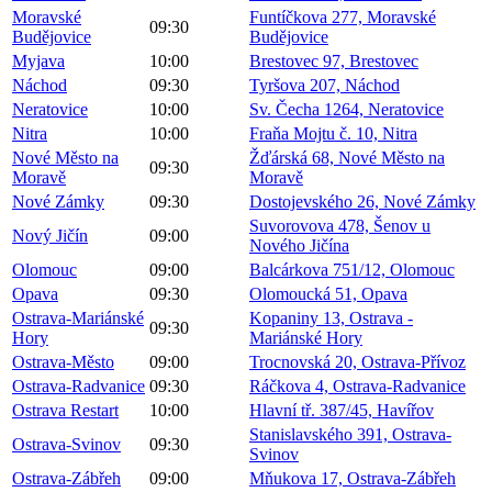
Moravské
Funtíčkova 277, Moravské
09:30
Budějovice
Budějovice
Myjava
10:00
Brestovec 97, Brestovec
Náchod
09:30
Tyršova 207, Náchod
Neratovice
10:00
Sv. Čecha 1264, Neratovice
Nitra
10:00
Fraňa Mojtu č. 10, Nitra
Nové Město na
Žďárská 68, Nové Město na
09:30
Moravě
Moravě
Nové Zámky
09:30
Dostojevského 26, Nové Zámky
Suvorovova 478, Šenov u
Nový Jičín
09:00
Nového Jičína
Olomouc
09:00
Balcárkova 751/12, Olomouc
Opava
09:30
Olomoucká 51, Opava
Ostrava-Mariánské
Kopaniny 13, Ostrava -
09:30
Hory
Mariánské Hory
Ostrava-Město
09:00
Trocnovská 20, Ostrava-Přívoz
Ostrava-Radvanice
09:30
Ráčkova 4, Ostrava-Radvanice
Ostrava Restart
10:00
Hlavní tř. 387/45, Havířov
Stanislavského 391, Ostrava-
Ostrava-Svinov
09:30
Svinov
Ostrava-Zábřeh
09:00
Mňukova 17, Ostrava-Zábřeh