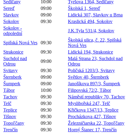
Sedlčany
10:00
Tyršova 1364, Sedlčany
Sereď
09:00
Školská 1, Sereď
Slavkov
09:00
Lidická 307, Slavkov u Brna
Sokolov
09:30
Kraslická 494, Sokolov
Sokolov -
J.K.Tyla 531/4, Sokolov
odpolední
Školská ulica, č. 22, Spišská
Spišská Nová Ves
09:30
Nová Ves
Strakonice
09:30
Lidická 194, Strakonice
Suchdol nad
Malá Strana 23, Suchdol nad
09:00
Odrou
Odrou
Svitavy
09:30
Poličská 1203/3, Svitavy
Šternberk
09:00
Světlov 40, Šternberk
Šumperk
09:00
Janošíkova 897/3, Šumperk
Tábor
10:00
Filipovská 72/2, Tábor
Tachov
09:30
Náměstí republiky 70, Tachov
Telč
09:30
Myslibořská 247, Telč
Teplice
09:30
Křičkova 1347/13, Teplice
Tišnov
09:30
Procházkova 427, Tišnov
Topoľčany
09:30
Železničiarska 22, Topoľčany
Trenčín
09:30
Horný Šianec 17, Trenčín