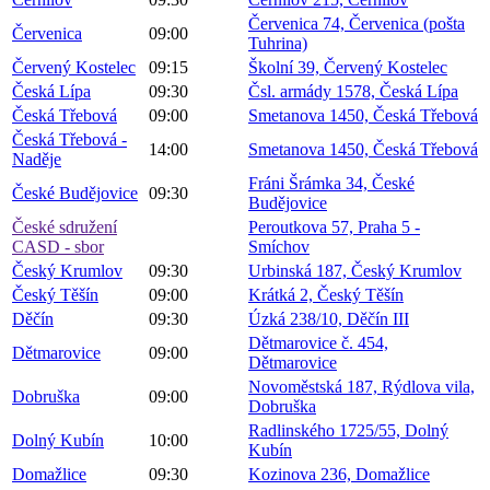
Červenica 74, Červenica (pošta
Červenica
09:00
Tuhrina)
Červený Kostelec
09:15
Školní 39, Červený Kostelec
Česká Lípa
09:30
Čsl. armády 1578, Česká Lípa
Česká Třebová
09:00
Smetanova 1450, Česká Třebová
Česká Třebová -
14:00
Smetanova 1450, Česká Třebová
Naděje
Fráni Šrámka 34, České
České Budějovice
09:30
Budějovice
České sdružení
Peroutkova 57, Praha 5 -
CASD - sbor
Smíchov
Český Krumlov
09:30
Urbinská 187, Český Krumlov
Český Těšín
09:00
Krátká 2, Český Těšín
Děčín
09:30
Úzká 238/10, Děčín III
Dětmarovice č. 454,
Dětmarovice
09:00
Dětmarovice
Novoměstská 187, Rýdlova vila,
Dobruška
09:00
Dobruška
Radlinského 1725/55, Dolný
Dolný Kubín
10:00
Kubín
Domažlice
09:30
Kozinova 236, Domažlice