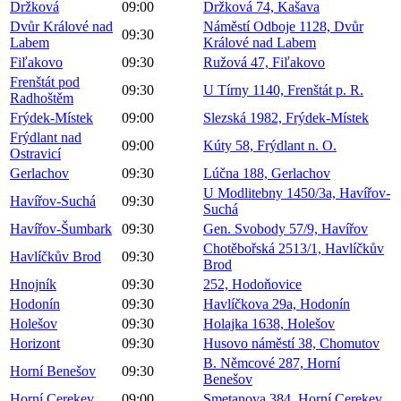
Držková
09:00
Držková 74, Kašava
Dvůr Králové nad
Náměstí Odboje 1128, Dvůr
09:30
Labem
Králové nad Labem
Fiľakovo
09:30
Ružová 47, Fiľakovo
Frenštát pod
09:30
U Tírny 1140, Frenštát p. R.
Radhoštěm
Frýdek-Místek
09:00
Slezská 1982, Frýdek-Místek
Frýdlant nad
09:00
Kúty 58, Frýdlant n. O.
Ostravicí
Gerlachov
09:30
Lúčna 188, Gerlachov
U Modlitebny 1450/3a, Havířov-
Havířov-Suchá
09:30
Suchá
Havířov-Šumbark
09:30
Gen. Svobody 57/9, Havířov
Chotěbořská 2513/1, Havlíčkův
Havlíčkův Brod
09:30
Brod
Hnojník
09:30
252, Hodoňovice
Hodonín
09:30
Havlíčkova 29a, Hodonín
Holešov
09:30
Holajka 1638, Holešov
Horizont
09:30
Husovo náměstí 38, Chomutov
B. Němcové 287, Horní
Horní Benešov
09:30
Benešov
Horní Cerekev
09:00
Smetanova 384, Horní Cerekev