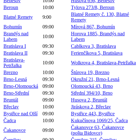
Benešov
10:00
Husova 656, Benešov
Beroun
10:00
Tylova 273/8, Beroun
Blatné Remety č. 130, Blatné
Blatné Remety
9:00
Remety
Bohumín
09:00
Mírová 867, Bohumín
Brandýs nad
Horova 1885, Brandýs nad
10:00
Labem
Labem
Bratislava I
09:30
Cablkova 3, Bratislava
Bratislava II
09:30
Ferienčíkova 5, Bratislava
Bratislava-
10:00
Wolkrova 4, Bratislava-Petržalka
Petržalka
Brezno
10:00
Štúrova 19, Brezno
Brno-Lesná
09:30
Okružní 21, Brno-Lesná
Brno-Olomoucká
09:00
Olomoucká 43, Brno
Brno-Střední
09:30
Střední 394/10, Brno
Bruntál
09:00
Husova 2, Bruntál
Břeclav
10:00
Jiráskova 2, Břeclav
Bystřice nad Olší
09:00
Bystřice 443, Bystřice
Čadca
10:00
Kukučínova 1069/25, Čadca
Čakanovce 63, Čakanovce
Čakanovce
09:00
(pošta Bidovce)
Černilov
09:30
Černilov 215, Černilov