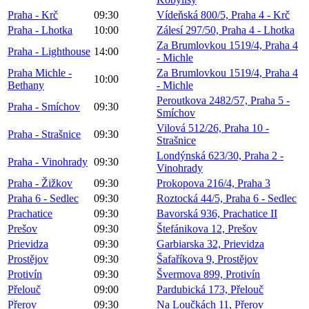
Praha - Krč
09:30
Vídeňská 800/5, Praha 4 - Krč
Praha - Lhotka
10:00
Zálesí 297/50, Praha 4 - Lhotka
Za Brumlovkou 1519/4, Praha 4
Praha - Lighthouse
14:00
- Michle
Praha Michle -
Za Brumlovkou 1519/4, Praha 4
10:00
Bethany
- Michle
Peroutkova 2482/57, Praha 5 -
Praha - Smíchov
09:30
Smíchov
Vilová 512/26, Praha 10 -
Praha - Strašnice
09:30
Strašnice
Londýnská 623/30, Praha 2 -
Praha - Vinohrady
09:30
Vinohrady
Praha - Žižkov
09:30
Prokopova 216/4, Praha 3
Praha 6 - Sedlec
09:30
Roztocká 44/5, Praha 6 - Sedlec
Prachatice
09:30
Bavorská 936, Prachatice II
Prešov
09:30
Štefánikova 12, Prešov
Prievidza
09:30
Garbiarska 32, Prievidza
Prostějov
09:30
Šafaříkova 9, Prostějov
Protivín
09:30
Švermova 899, Protivín
Přelouč
09:00
Pardubická 173, Přelouč
Přerov
09:30
Na Loučkách 11, Přerov