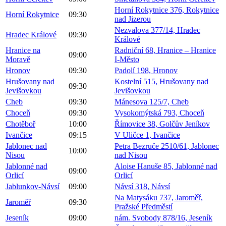
Horní Rokytnice 376, Rokytnice
Horní Rokytnice
09:30
nad Jizerou
Nezvalova 377/14, Hradec
Hradec Králové
09:30
Králové
Hranice na
Radniční 68, Hranice – Hranice
09:00
Moravě
I-Město
Hronov
09:30
Padolí 198, Hronov
Hrušovany nad
Kostelní 515, Hrušovany nad
09:30
Jevišovkou
Jevišovkou
Cheb
09:30
Mánesova 125/7, Cheb
Choceň
09:30
Vysokomýtská 793, Choceň
Chotěboř
10:00
Římovice 38, Golčův Jeníkov
Ivančice
09:15
V Uličce 1, Ivančice
Jablonec nad
Petra Bezruče 2510/61, Jablonec
10:00
Nisou
nad Nisou
Jablonné nad
Aloise Hanuše 85, Jablonné nad
09:00
Orlicí
Orlicí
Jablunkov-Návsí
09:00
Návsí 318, Návsí
Na Matysáku 737, Jaroměř,
Jaroměř
09:30
Pražské Předměstí
Jeseník
09:00
nám. Svobody 878/16, Jeseník