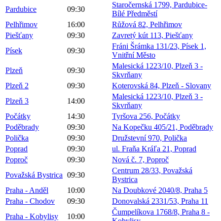
Staročernská 1799, Pardubice-
Pardubice
09:30
Bílé Předměstí
Pelhřimov
16:00
Růžová 82, Pelhřimov
Piešťany
09:30
Zavretý kút 113, Piešťany
Fráni Šrámka 131/23, Písek 1,
Písek
09:30
Vnitřní Město
Malesická 1223/10, Plzeň 3 -
Plzeň
09:30
Skvrňany
Plzeň 2
09:30
Koterovská 84, Plzeň - Slovany
Malesická 1223/10, Plzeň 3 -
Plzeň 3
14:00
Skvrňany
Počátky
14:30
Tyršova 256, Počátky
Poděbrady
09:30
Na Kopečku 405/21, Poděbrady
Polička
09:30
Družstevní 970, Polička
Poprad
09:30
ul. Fraňa Kráľa 21, Poprad
Poproč
09:30
Nová č. 7, Poproč
Centrum 28/33, Považská
Považská Bystrica
09:30
Bystrica
Praha - Anděl
10:00
Na Doubkové 2040/8, Praha 5
Praha - Chodov
09:30
Donovalská 2331/53, Praha 11
Čumpelíkova 1768/8, Praha 8 -
Praha - Kobylisy
10:00
Kobylisy