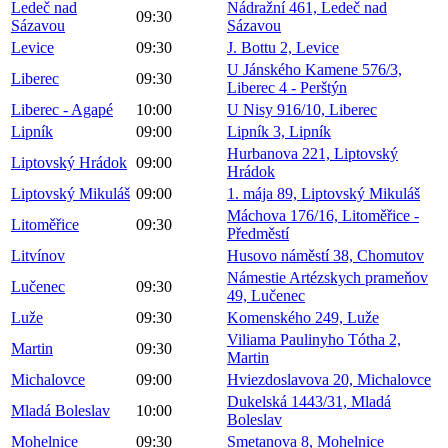
Ledeč nad
Nádražní 461, Ledeč nad
09:30
Sázavou
Sázavou
Levice
09:30
J. Bottu 2, Levice
U Jánského Kamene 576/3,
Liberec
09:30
Liberec 4 - Perštýn
Liberec - Agapé
10:00
U Nisy 916/10, Liberec
Lipník
09:00
Lipník 3, Lipník
Hurbanova 221, Liptovský
Liptovský Hrádok
09:00
Hrádok
Liptovský Mikuláš
09:00
1. mája 89, Liptovský Mikuláš
Máchova 176/16, Litoměřice -
Litoměřice
09:30
Předměstí
Litvínov
Husovo náměstí 38, Chomutov
Námestie Artézskych prameňov
Lučenec
09:30
49, Lučenec
Luže
09:30
Komenského 249, Luže
Viliama Paulinyho Tótha 2,
Martin
09:30
Martin
Michalovce
09:00
Hviezdoslavova 20, Michalovce
Dukelská 1443/31, Mladá
Mladá Boleslav
10:00
Boleslav
Mohelnice
09:30
Smetanova 8, Mohelnice