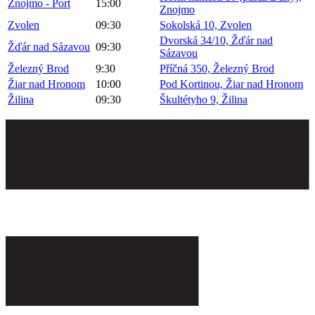
Znojmo - Port
15:00
Znojmo
Zvolen
09:30
Sokolská 10, Zvolen
Dvorská 34/10, Žďár nad
Žďár nad Sázavou
09:30
Sázavou
Železný Brod
9:30
Příčná 350, Železný Brod
Žiar nad Hronom
10:00
Pod Kortinou, Žiar nad Hronom
Žilina
09:30
Škultétyho 9, Žilina