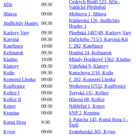
Českých Bratří 523, Jičín -
Jičín
09:30
Valdické Předměstí
Jihlava
09:00
Mošnova 1, Jihlava
Klášterská 126, Jindřichův
Jindřichův Hradec
09:30
Hradec 1
Karlovy Vary
09:30
Plzeňská 1487/49, Karlovy Vary
Karviná
09:30
Dačického 715/3, Karviná-Ráj
Kateřinice
10:00
č. 282, Kateřinice
Kežmarok
09:30
Hradná 24, Kežmarok
Kladno
10:00
Milady Horákové 1562, Kladno
Klatovy
09:30
Vídeňská 9, Klatovy
Kolín
09:30
Kmochova 2/16, Kolín
Komorní Lhotka
09:00
č. 202, Komorní Lhotka
Kopřivnice
09:00
Wolkerova 6/532, Kopřivnice
Košice I
09:00
Toryská 1/G, Košice
Košice II
09:00
Hlavná 68, Košice
Krnov
09:30
Nábřežní 1, Krnov
Krupina
09:00
SNP 2, Krupina
J. Palacha 145, Kutná Hora 1 -
Kutná Hora
9:30
Šipší
Kyjov
09:00
Svatoborská 365, Kyjov