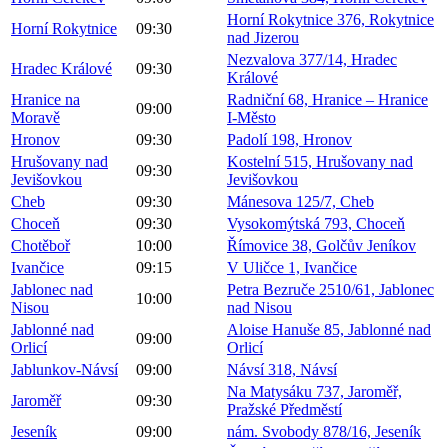
Horní Rokytnice 376, Rokytnice
Horní Rokytnice
09:30
nad Jizerou
Nezvalova 377/14, Hradec
Hradec Králové
09:30
Králové
Hranice na
Radniční 68, Hranice – Hranice
09:00
Moravě
I-Město
Hronov
09:30
Padolí 198, Hronov
Hrušovany nad
Kostelní 515, Hrušovany nad
09:30
Jevišovkou
Jevišovkou
Cheb
09:30
Mánesova 125/7, Cheb
Choceň
09:30
Vysokomýtská 793, Choceň
Chotěboř
10:00
Římovice 38, Golčův Jeníkov
Ivančice
09:15
V Uličce 1, Ivančice
Jablonec nad
Petra Bezruče 2510/61, Jablonec
10:00
Nisou
nad Nisou
Jablonné nad
Aloise Hanuše 85, Jablonné nad
09:00
Orlicí
Orlicí
Jablunkov-Návsí
09:00
Návsí 318, Návsí
Na Matysáku 737, Jaroměř,
Jaroměř
09:30
Pražské Předměstí
Jeseník
09:00
nám. Svobody 878/16, Jeseník