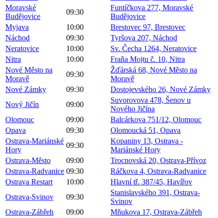
Moravské
Funtíčkova 277, Moravské
09:30
Budějovice
Budějovice
Myjava
10:00
Brestovec 97, Brestovec
Náchod
09:30
Tyršova 207, Náchod
Neratovice
10:00
Sv. Čecha 1264, Neratovice
Nitra
10:00
Fraňa Mojtu č. 10, Nitra
Nové Město na
Žďárská 68, Nové Město na
09:30
Moravě
Moravě
Nové Zámky
09:30
Dostojevského 26, Nové Zámky
Suvorovova 478, Šenov u
Nový Jičín
09:00
Nového Jičína
Olomouc
09:00
Balcárkova 751/12, Olomouc
Opava
09:30
Olomoucká 51, Opava
Ostrava-Mariánské
Kopaniny 13, Ostrava -
09:30
Hory
Mariánské Hory
Ostrava-Město
09:00
Trocnovská 20, Ostrava-Přívoz
Ostrava-Radvanice
09:30
Ráčkova 4, Ostrava-Radvanice
Ostrava Restart
10:00
Hlavní tř. 387/45, Havířov
Stanislavského 391, Ostrava-
Ostrava-Svinov
09:30
Svinov
Ostrava-Zábřeh
09:00
Mňukova 17, Ostrava-Zábřeh