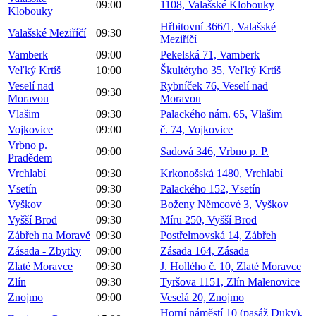
09:00
1108, Valašské Klobouky
Klobouky
Hřbitovní 366/1, Valašské
Valašské Meziříčí
09:30
Meziříčí
Vamberk
09:00
Pekelská 71, Vamberk
Veľký Krtíš
10:00
Škultétyho 35, Veľký Krtíš
Veselí nad
Rybníček 76, Veselí nad
09:30
Moravou
Moravou
Vlašim
09:30
Palackého nám. 65, Vlašim
Vojkovice
09:00
č. 74, Vojkovice
Vrbno p.
09:00
Sadová 346, Vrbno p. P.
Pradědem
Vrchlabí
09:30
Krkonošská 1480, Vrchlabí
Vsetín
09:30
Palackého 152, Vsetín
Vyškov
09:30
Boženy Němcové 3, Vyškov
Vyšší Brod
09:30
Míru 250, Vyšší Brod
Zábřeh na Moravě
09:30
Postřelmovská 14, Zábřeh
Zásada - Zbytky
09:00
Zásada 164, Zásada
Zlaté Moravce
09:30
J. Hollého č. 10, Zlaté Moravce
Zlín
09:30
Tyršova 1151, Zlín Malenovice
Znojmo
09:00
Veselá 20, Znojmo
Horní náměstí 10 (pasáž Duky),