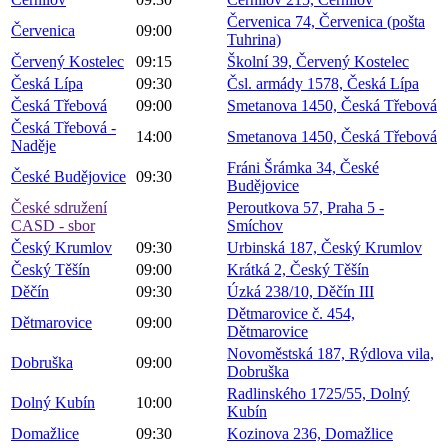
Červenica 74, Červenica (pošta
Červenica
09:00
Tuhrina)
Červený Kostelec
09:15
Školní 39, Červený Kostelec
Česká Lípa
09:30
Čsl. armády 1578, Česká Lípa
Česká Třebová
09:00
Smetanova 1450, Česká Třebová
Česká Třebová -
14:00
Smetanova 1450, Česká Třebová
Naděje
Fráni Šrámka 34, České
České Budějovice
09:30
Budějovice
České sdružení
Peroutkova 57, Praha 5 -
CASD - sbor
Smíchov
Český Krumlov
09:30
Urbinská 187, Český Krumlov
Český Těšín
09:00
Krátká 2, Český Těšín
Děčín
09:30
Úzká 238/10, Děčín III
Dětmarovice č. 454,
Dětmarovice
09:00
Dětmarovice
Novoměstská 187, Rýdlova vila,
Dobruška
09:00
Dobruška
Radlinského 1725/55, Dolný
Dolný Kubín
10:00
Kubín
Domažlice
09:30
Kozinova 236, Domažlice