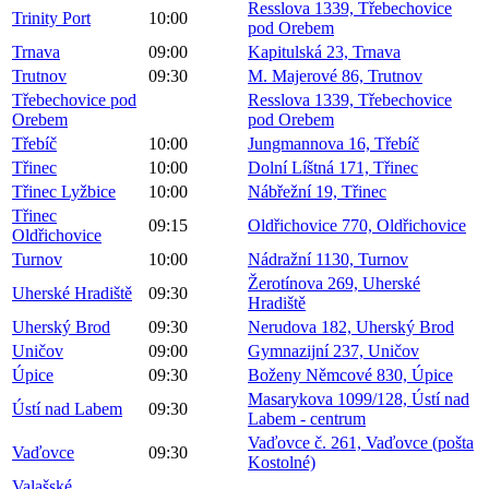
Resslova 1339, Třebechovice
Trinity Port
10:00
pod Orebem
Trnava
09:00
Kapitulská 23, Trnava
Trutnov
09:30
M. Majerové 86, Trutnov
Třebechovice pod
Resslova 1339, Třebechovice
Orebem
pod Orebem
Třebíč
10:00
Jungmannova 16, Třebíč
Třinec
10:00
Dolní Líštná 171, Třinec
Třinec Lyžbice
10:00
Nábřežní 19, Třinec
Třinec
09:15
Oldřichovice 770, Oldřichovice
Oldřichovice
Turnov
10:00
Nádražní 1130, Turnov
Žerotínova 269, Uherské
Uherské Hradiště
09:30
Hradiště
Uherský Brod
09:30
Nerudova 182, Uherský Brod
Uničov
09:00
Gymnazijní 237, Uničov
Úpice
09:30
Boženy Němcové 830, Úpice
Masarykova 1099/128, Ústí nad
Ústí nad Labem
09:30
Labem - centrum
Vaďovce č. 261, Vaďovce (pošta
Vaďovce
09:30
Kostolné)
Valašské