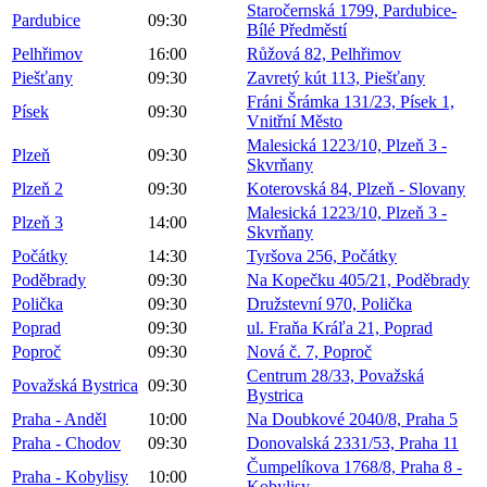
Staročernská 1799, Pardubice-
Pardubice
09:30
Bílé Předměstí
Pelhřimov
16:00
Růžová 82, Pelhřimov
Piešťany
09:30
Zavretý kút 113, Piešťany
Fráni Šrámka 131/23, Písek 1,
Písek
09:30
Vnitřní Město
Malesická 1223/10, Plzeň 3 -
Plzeň
09:30
Skvrňany
Plzeň 2
09:30
Koterovská 84, Plzeň - Slovany
Malesická 1223/10, Plzeň 3 -
Plzeň 3
14:00
Skvrňany
Počátky
14:30
Tyršova 256, Počátky
Poděbrady
09:30
Na Kopečku 405/21, Poděbrady
Polička
09:30
Družstevní 970, Polička
Poprad
09:30
ul. Fraňa Kráľa 21, Poprad
Poproč
09:30
Nová č. 7, Poproč
Centrum 28/33, Považská
Považská Bystrica
09:30
Bystrica
Praha - Anděl
10:00
Na Doubkové 2040/8, Praha 5
Praha - Chodov
09:30
Donovalská 2331/53, Praha 11
Čumpelíkova 1768/8, Praha 8 -
Praha - Kobylisy
10:00
Kobylisy