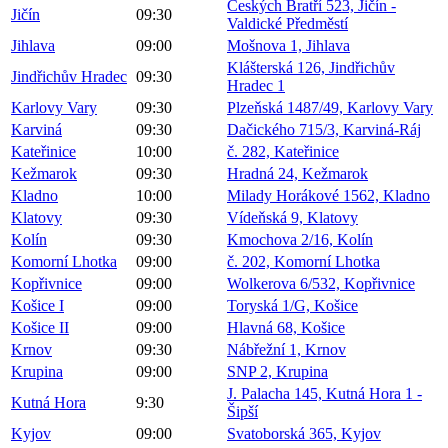
Českých Bratří 523, Jičín -
Jičín
09:30
Valdické Předměstí
Jihlava
09:00
Mošnova 1, Jihlava
Klášterská 126, Jindřichův
Jindřichův Hradec
09:30
Hradec 1
Karlovy Vary
09:30
Plzeňská 1487/49, Karlovy Vary
Karviná
09:30
Dačického 715/3, Karviná-Ráj
Kateřinice
10:00
č. 282, Kateřinice
Kežmarok
09:30
Hradná 24, Kežmarok
Kladno
10:00
Milady Horákové 1562, Kladno
Klatovy
09:30
Vídeňská 9, Klatovy
Kolín
09:30
Kmochova 2/16, Kolín
Komorní Lhotka
09:00
č. 202, Komorní Lhotka
Kopřivnice
09:00
Wolkerova 6/532, Kopřivnice
Košice I
09:00
Toryská 1/G, Košice
Košice II
09:00
Hlavná 68, Košice
Krnov
09:30
Nábřežní 1, Krnov
Krupina
09:00
SNP 2, Krupina
J. Palacha 145, Kutná Hora 1 -
Kutná Hora
9:30
Šipší
Kyjov
09:00
Svatoborská 365, Kyjov