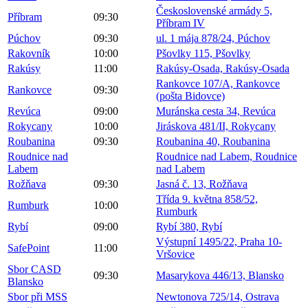
Československé armády 5,
Příbram
09:30
Příbram IV
Púchov
09:30
ul. 1 mája 878/24, Púchov
Rakovník
10:00
Pšovlky 115, Pšovlky
Rakúsy
11:00
Rakúsy-Osada, Rakúsy-Osada
Rankovce 107/A, Rankovce
Rankovce
09:30
(pošta Bidovce)
Revúca
09:00
Muránska cesta 34, Revúca
Rokycany
10:00
Jiráskova 481/II, Rokycany
Roubanina
09:30
Roubanina 40, Roubanina
Roudnice nad
Roudnice nad Labem, Roudnice
Labem
nad Labem
Rožňava
09:30
Jasná č. 13, Rožňava
Třída 9. května 858/52,
Rumburk
10:00
Rumburk
Rybí
09:00
Rybí 380, Rybí
Výstupní 1495/22, Praha 10-
SafePoint
11:00
Vršovice
Sbor CASD
09:30
Masarykova 446/13, Blansko
Blansko
Sbor při MSS
Newtonova 725/14, Ostrava