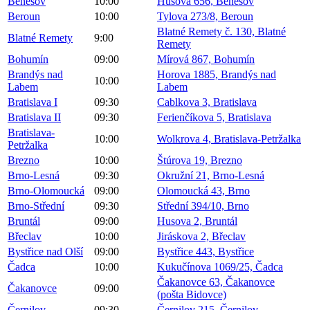
Benešov
10:00
Husova 656, Benešov
Beroun
10:00
Tylova 273/8, Beroun
Blatné Remety č. 130, Blatné
Blatné Remety
9:00
Remety
Bohumín
09:00
Mírová 867, Bohumín
Brandýs nad
Horova 1885, Brandýs nad
10:00
Labem
Labem
Bratislava I
09:30
Cablkova 3, Bratislava
Bratislava II
09:30
Ferienčíkova 5, Bratislava
Bratislava-
10:00
Wolkrova 4, Bratislava-Petržalka
Petržalka
Brezno
10:00
Štúrova 19, Brezno
Brno-Lesná
09:30
Okružní 21, Brno-Lesná
Brno-Olomoucká
09:00
Olomoucká 43, Brno
Brno-Střední
09:30
Střední 394/10, Brno
Bruntál
09:00
Husova 2, Bruntál
Břeclav
10:00
Jiráskova 2, Břeclav
Bystřice nad Olší
09:00
Bystřice 443, Bystřice
Čadca
10:00
Kukučínova 1069/25, Čadca
Čakanovce 63, Čakanovce
Čakanovce
09:00
(pošta Bidovce)
Černilov
09:30
Černilov 215, Černilov