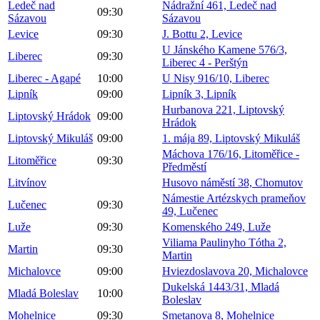
Ledeč nad
Nádražní 461, Ledeč nad
09:30
Sázavou
Sázavou
Levice
09:30
J. Bottu 2, Levice
U Jánského Kamene 576/3,
Liberec
09:30
Liberec 4 - Perštýn
Liberec - Agapé
10:00
U Nisy 916/10, Liberec
Lipník
09:00
Lipník 3, Lipník
Hurbanova 221, Liptovský
Liptovský Hrádok
09:00
Hrádok
Liptovský Mikuláš
09:00
1. mája 89, Liptovský Mikuláš
Máchova 176/16, Litoměřice -
Litoměřice
09:30
Předměstí
Litvínov
Husovo náměstí 38, Chomutov
Námestie Artézskych prameňov
Lučenec
09:30
49, Lučenec
Luže
09:30
Komenského 249, Luže
Viliama Paulinyho Tótha 2,
Martin
09:30
Martin
Michalovce
09:00
Hviezdoslavova 20, Michalovce
Dukelská 1443/31, Mladá
Mladá Boleslav
10:00
Boleslav
Mohelnice
09:30
Smetanova 8, Mohelnice