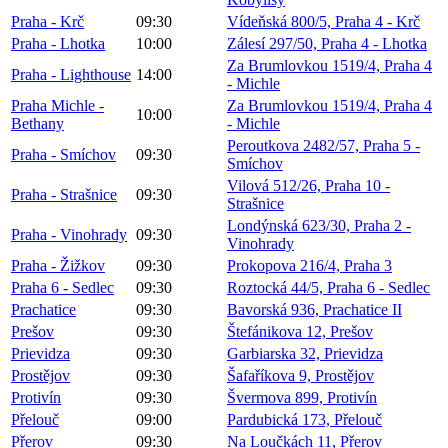
Praha - Krč
09:30
Vídeňská 800/5, Praha 4 - Krč
Praha - Lhotka
10:00
Zálesí 297/50, Praha 4 - Lhotka
Za Brumlovkou 1519/4, Praha 4
Praha - Lighthouse
14:00
- Michle
Praha Michle -
Za Brumlovkou 1519/4, Praha 4
10:00
Bethany
- Michle
Peroutkova 2482/57, Praha 5 -
Praha - Smíchov
09:30
Smíchov
Vilová 512/26, Praha 10 -
Praha - Strašnice
09:30
Strašnice
Londýnská 623/30, Praha 2 -
Praha - Vinohrady
09:30
Vinohrady
Praha - Žižkov
09:30
Prokopova 216/4, Praha 3
Praha 6 - Sedlec
09:30
Roztocká 44/5, Praha 6 - Sedlec
Prachatice
09:30
Bavorská 936, Prachatice II
Prešov
09:30
Štefánikova 12, Prešov
Prievidza
09:30
Garbiarska 32, Prievidza
Prostějov
09:30
Šafaříkova 9, Prostějov
Protivín
09:30
Švermova 899, Protivín
Přelouč
09:00
Pardubická 173, Přelouč
Přerov
09:30
Na Loučkách 11, Přerov