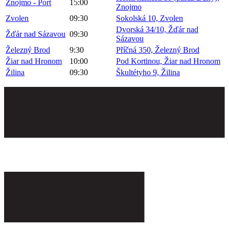
Znojmo - Port
15:00
Znojmo
Zvolen
09:30
Sokolská 10, Zvolen
Dvorská 34/10, Žďár nad
Žďár nad Sázavou
09:30
Sázavou
Železný Brod
9:30
Příčná 350, Železný Brod
Žiar nad Hronom
10:00
Pod Kortinou, Žiar nad Hronom
Žilina
09:30
Škultétyho 9, Žilina