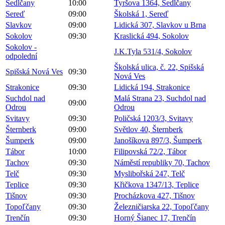
Sedlčany
10:00
Tyršova 1364, Sedlčany
Sereď
09:00
Školská 1, Sereď
Slavkov
09:00
Lidická 307, Slavkov u Brna
Sokolov
09:30
Kraslická 494, Sokolov
Sokolov -
J.K.Tyla 531/4, Sokolov
odpolední
Školská ulica, č. 22, Spišská
Spišská Nová Ves
09:30
Nová Ves
Strakonice
09:30
Lidická 194, Strakonice
Suchdol nad
Malá Strana 23, Suchdol nad
09:00
Odrou
Odrou
Svitavy
09:30
Poličská 1203/3, Svitavy
Šternberk
09:00
Světlov 40, Šternberk
Šumperk
09:00
Janošíkova 897/3, Šumperk
Tábor
10:00
Filipovská 72/2, Tábor
Tachov
09:30
Náměstí republiky 70, Tachov
Telč
09:30
Myslibořská 247, Telč
Teplice
09:30
Křičkova 1347/13, Teplice
Tišnov
09:30
Procházkova 427, Tišnov
Topoľčany
09:30
Železničiarska 22, Topoľčany
Trenčín
09:30
Horný Šianec 17, Trenčín