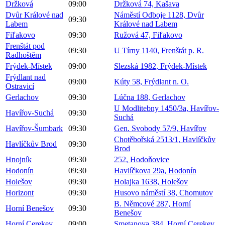
Držková
09:00
Držková 74, Kašava
Dvůr Králové nad
Náměstí Odboje 1128, Dvůr
09:30
Labem
Králové nad Labem
Fiľakovo
09:30
Ružová 47, Fiľakovo
Frenštát pod
09:30
U Tírny 1140, Frenštát p. R.
Radhoštěm
Frýdek-Místek
09:00
Slezská 1982, Frýdek-Místek
Frýdlant nad
09:00
Kúty 58, Frýdlant n. O.
Ostravicí
Gerlachov
09:30
Lúčna 188, Gerlachov
U Modlitebny 1450/3a, Havířov-
Havířov-Suchá
09:30
Suchá
Havířov-Šumbark
09:30
Gen. Svobody 57/9, Havířov
Chotěbořská 2513/1, Havlíčkův
Havlíčkův Brod
09:30
Brod
Hnojník
09:30
252, Hodoňovice
Hodonín
09:30
Havlíčkova 29a, Hodonín
Holešov
09:30
Holajka 1638, Holešov
Horizont
09:30
Husovo náměstí 38, Chomutov
B. Němcové 287, Horní
Horní Benešov
09:30
Benešov
Horní Cerekev
09:00
Smetanova 384, Horní Cerekev