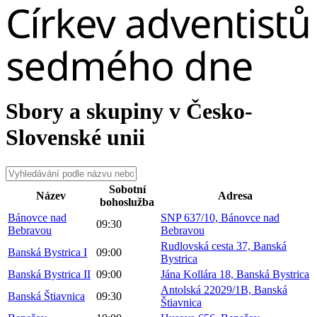
Sbory a skupiny v Česko-
Slovenské unii
Sobotní
Název
Adresa
bohoslužba
Bánovce nad
SNP 637/10, Bánovce nad
09:30
Bebravou
Bebravou
Rudlovská cesta 37, Banská
Banská Bystrica I
09:00
Bystrica
Banská Bystrica II
09:00
Jána Kollára 18, Banská Bystrica
Antolská 22029/1B, Banská
Banská Štiavnica
09:30
Štiavnica