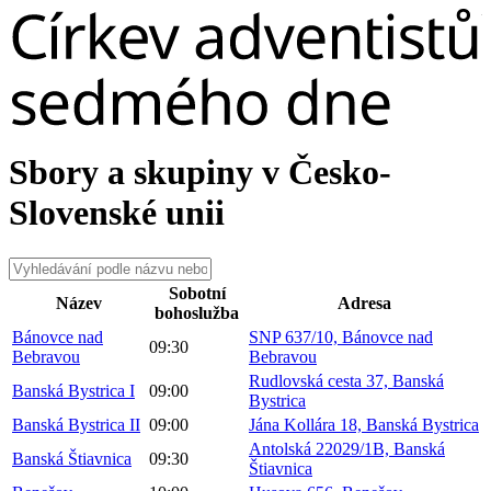
Sbory a skupiny v Česko-
Slovenské unii
Sobotní
Název
Adresa
bohoslužba
Bánovce nad
SNP 637/10, Bánovce nad
09:30
Bebravou
Bebravou
Rudlovská cesta 37, Banská
Banská Bystrica I
09:00
Bystrica
Banská Bystrica II
09:00
Jána Kollára 18, Banská Bystrica
Antolská 22029/1B, Banská
Banská Štiavnica
09:30
Štiavnica