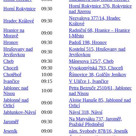
Horní Rokytnice 376, Rokytnice
Horní Rokytnice
09:30
nad Jizerou
Nezvalova 377/14, Hradec
Hradec Králové
09:30
Králové
Hranice na
Radniční 68, Hranice – Hranice
09:00
Moravě
I-Město
Hronov
09:30
Padolí 198, Hronov
Hrušovany nad
Kostelní 515, Hrušovany nad
09:30
Jevišovkou
Jevišovkou
Cheb
09:30
Mánesova 125/7, Cheb
Choceň
09:30
Vysokomýtská 793, Choceň
Chotěboř
10:00
Římovice 38, Golčův Jeníkov
Ivančice
09:15
V Uličce 1, Ivančice
Jablonec nad
Petra Bezruče 2510/61, Jablonec
10:00
Nisou
nad Nisou
Jablonné nad
Aloise Hanuše 85, Jablonné nad
09:00
Orlicí
Orlicí
Jablunkov-Návsí
09:00
Návsí 318, Návsí
Na Matysáku 737, Jaroměř,
Jaroměř
09:30
Pražské Předměstí
Jeseník
09:00
nám. Svobody 878/16, Jeseník