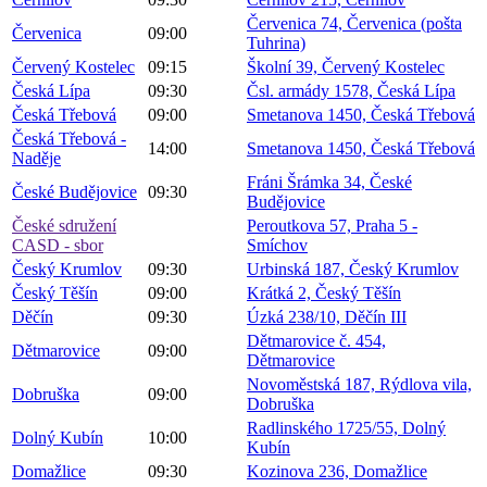
Červenica 74, Červenica (pošta
Červenica
09:00
Tuhrina)
Červený Kostelec
09:15
Školní 39, Červený Kostelec
Česká Lípa
09:30
Čsl. armády 1578, Česká Lípa
Česká Třebová
09:00
Smetanova 1450, Česká Třebová
Česká Třebová -
14:00
Smetanova 1450, Česká Třebová
Naděje
Fráni Šrámka 34, České
České Budějovice
09:30
Budějovice
České sdružení
Peroutkova 57, Praha 5 -
CASD - sbor
Smíchov
Český Krumlov
09:30
Urbinská 187, Český Krumlov
Český Těšín
09:00
Krátká 2, Český Těšín
Děčín
09:30
Úzká 238/10, Děčín III
Dětmarovice č. 454,
Dětmarovice
09:00
Dětmarovice
Novoměstská 187, Rýdlova vila,
Dobruška
09:00
Dobruška
Radlinského 1725/55, Dolný
Dolný Kubín
10:00
Kubín
Domažlice
09:30
Kozinova 236, Domažlice