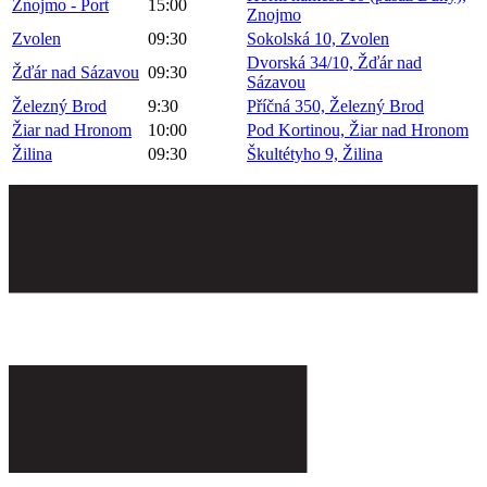
Znojmo - Port
15:00
Znojmo
Zvolen
09:30
Sokolská 10, Zvolen
Dvorská 34/10, Žďár nad
Žďár nad Sázavou
09:30
Sázavou
Železný Brod
9:30
Příčná 350, Železný Brod
Žiar nad Hronom
10:00
Pod Kortinou, Žiar nad Hronom
Žilina
09:30
Škultétyho 9, Žilina