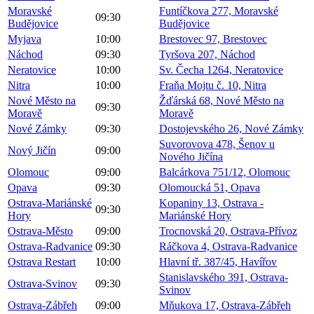
Moravské
Funtíčkova 277, Moravské
09:30
Budějovice
Budějovice
Myjava
10:00
Brestovec 97, Brestovec
Náchod
09:30
Tyršova 207, Náchod
Neratovice
10:00
Sv. Čecha 1264, Neratovice
Nitra
10:00
Fraňa Mojtu č. 10, Nitra
Nové Město na
Žďárská 68, Nové Město na
09:30
Moravě
Moravě
Nové Zámky
09:30
Dostojevského 26, Nové Zámky
Suvorovova 478, Šenov u
Nový Jičín
09:00
Nového Jičína
Olomouc
09:00
Balcárkova 751/12, Olomouc
Opava
09:30
Olomoucká 51, Opava
Ostrava-Mariánské
Kopaniny 13, Ostrava -
09:30
Hory
Mariánské Hory
Ostrava-Město
09:00
Trocnovská 20, Ostrava-Přívoz
Ostrava-Radvanice
09:30
Ráčkova 4, Ostrava-Radvanice
Ostrava Restart
10:00
Hlavní tř. 387/45, Havířov
Stanislavského 391, Ostrava-
Ostrava-Svinov
09:30
Svinov
Ostrava-Zábřeh
09:00
Mňukova 17, Ostrava-Zábřeh