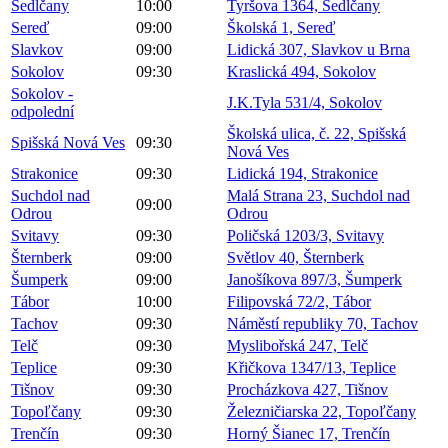
Sedlčany
10:00
Tyršova 1364, Sedlčany
Sereď
09:00
Školská 1, Sereď
Slavkov
09:00
Lidická 307, Slavkov u Brna
Sokolov
09:30
Kraslická 494, Sokolov
Sokolov -
J.K.Tyla 531/4, Sokolov
odpolední
Školská ulica, č. 22, Spišská
Spišská Nová Ves
09:30
Nová Ves
Strakonice
09:30
Lidická 194, Strakonice
Suchdol nad
Malá Strana 23, Suchdol nad
09:00
Odrou
Odrou
Svitavy
09:30
Poličská 1203/3, Svitavy
Šternberk
09:00
Světlov 40, Šternberk
Šumperk
09:00
Janošíkova 897/3, Šumperk
Tábor
10:00
Filipovská 72/2, Tábor
Tachov
09:30
Náměstí republiky 70, Tachov
Telč
09:30
Myslibořská 247, Telč
Teplice
09:30
Křičkova 1347/13, Teplice
Tišnov
09:30
Procházkova 427, Tišnov
Topoľčany
09:30
Železničiarska 22, Topoľčany
Trenčín
09:30
Horný Šianec 17, Trenčín