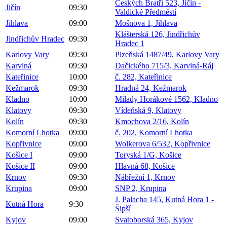
Českých Bratří 523, Jičín -
Jičín
09:30
Valdické Předměstí
Jihlava
09:00
Mošnova 1, Jihlava
Klášterská 126, Jindřichův
Jindřichův Hradec
09:30
Hradec 1
Karlovy Vary
09:30
Plzeňská 1487/49, Karlovy Vary
Karviná
09:30
Dačického 715/3, Karviná-Ráj
Kateřinice
10:00
č. 282, Kateřinice
Kežmarok
09:30
Hradná 24, Kežmarok
Kladno
10:00
Milady Horákové 1562, Kladno
Klatovy
09:30
Vídeňská 9, Klatovy
Kolín
09:30
Kmochova 2/16, Kolín
Komorní Lhotka
09:00
č. 202, Komorní Lhotka
Kopřivnice
09:00
Wolkerova 6/532, Kopřivnice
Košice I
09:00
Toryská 1/G, Košice
Košice II
09:00
Hlavná 68, Košice
Krnov
09:30
Nábřežní 1, Krnov
Krupina
09:00
SNP 2, Krupina
J. Palacha 145, Kutná Hora 1 -
Kutná Hora
9:30
Šipší
Kyjov
09:00
Svatoborská 365, Kyjov