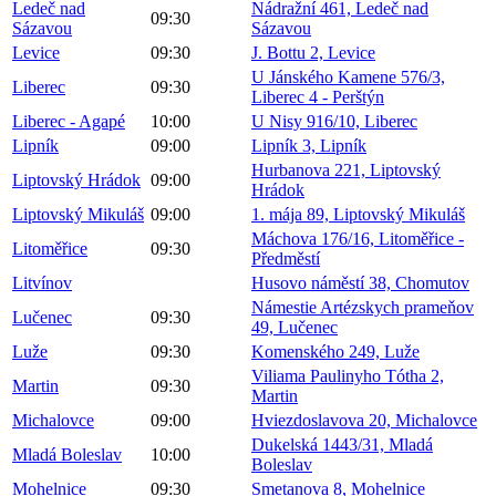
Ledeč nad
Nádražní 461, Ledeč nad
09:30
Sázavou
Sázavou
Levice
09:30
J. Bottu 2, Levice
U Jánského Kamene 576/3,
Liberec
09:30
Liberec 4 - Perštýn
Liberec - Agapé
10:00
U Nisy 916/10, Liberec
Lipník
09:00
Lipník 3, Lipník
Hurbanova 221, Liptovský
Liptovský Hrádok
09:00
Hrádok
Liptovský Mikuláš
09:00
1. mája 89, Liptovský Mikuláš
Máchova 176/16, Litoměřice -
Litoměřice
09:30
Předměstí
Litvínov
Husovo náměstí 38, Chomutov
Námestie Artézskych prameňov
Lučenec
09:30
49, Lučenec
Luže
09:30
Komenského 249, Luže
Viliama Paulinyho Tótha 2,
Martin
09:30
Martin
Michalovce
09:00
Hviezdoslavova 20, Michalovce
Dukelská 1443/31, Mladá
Mladá Boleslav
10:00
Boleslav
Mohelnice
09:30
Smetanova 8, Mohelnice