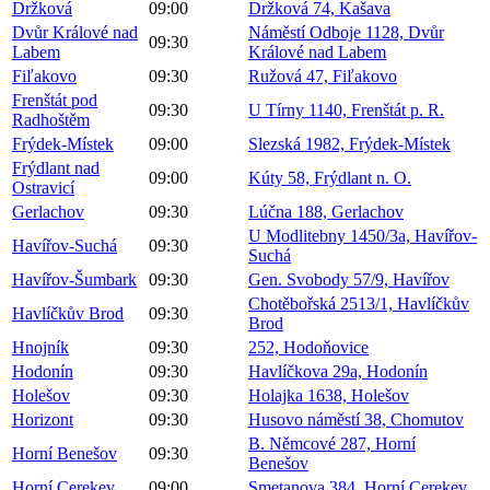
Držková
09:00
Držková 74, Kašava
Dvůr Králové nad
Náměstí Odboje 1128, Dvůr
09:30
Labem
Králové nad Labem
Fiľakovo
09:30
Ružová 47, Fiľakovo
Frenštát pod
09:30
U Tírny 1140, Frenštát p. R.
Radhoštěm
Frýdek-Místek
09:00
Slezská 1982, Frýdek-Místek
Frýdlant nad
09:00
Kúty 58, Frýdlant n. O.
Ostravicí
Gerlachov
09:30
Lúčna 188, Gerlachov
U Modlitebny 1450/3a, Havířov-
Havířov-Suchá
09:30
Suchá
Havířov-Šumbark
09:30
Gen. Svobody 57/9, Havířov
Chotěbořská 2513/1, Havlíčkův
Havlíčkův Brod
09:30
Brod
Hnojník
09:30
252, Hodoňovice
Hodonín
09:30
Havlíčkova 29a, Hodonín
Holešov
09:30
Holajka 1638, Holešov
Horizont
09:30
Husovo náměstí 38, Chomutov
B. Němcové 287, Horní
Horní Benešov
09:30
Benešov
Horní Cerekev
09:00
Smetanova 384, Horní Cerekev