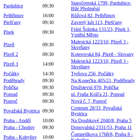
Staročernská 1799, Pardubice-
Pardubice
09:30
Bílé Předměstí
Pelhřimov
16:00
Růžová 82, Pelhřimov
Piešťany
09:30
Zavretý kút 113, Piešťany
Fráni Šrámka 131/23, Písek 1,
Písek
09:30
Vnitřní Město
Malesická 1223/10, Plzeň 3 -
Plzeň
09:30
Skvrňany
Plzeň 2
09:30
Koterovská 84, Plzeň - Slovany
Malesická 1223/10, Plzeň 3 -
Plzeň 3
14:00
Skvrňany
Počátky
14:30
Tyršova 256, Počátky
Poděbrady
09:30
Na Kopečku 405/21, Poděbrady
Polička
09:30
Družstevní 970, Polička
Poprad
09:30
ul. Fraňa Kráľa 21, Poprad
Poproč
09:30
Nová č. 7, Poproč
Centrum 28/33, Považská
Považská Bystrica
09:30
Bystrica
Praha - Anděl
10:00
Na Doubkové 2040/8, Praha 5
Praha - Chodov
09:30
Donovalská 2331/53, Praha 11
Čumpelíkova 1768/8, Praha 8 -
Praha - Kobylisy
10:00
Kobylisy