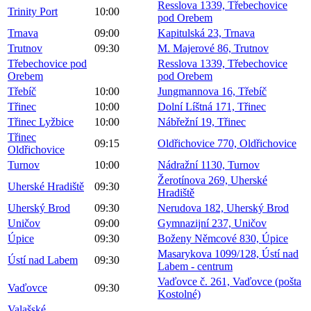
Resslova 1339, Třebechovice
Trinity Port
10:00
pod Orebem
Trnava
09:00
Kapitulská 23, Trnava
Trutnov
09:30
M. Majerové 86, Trutnov
Třebechovice pod
Resslova 1339, Třebechovice
Orebem
pod Orebem
Třebíč
10:00
Jungmannova 16, Třebíč
Třinec
10:00
Dolní Líštná 171, Třinec
Třinec Lyžbice
10:00
Nábřežní 19, Třinec
Třinec
09:15
Oldřichovice 770, Oldřichovice
Oldřichovice
Turnov
10:00
Nádražní 1130, Turnov
Žerotínova 269, Uherské
Uherské Hradiště
09:30
Hradiště
Uherský Brod
09:30
Nerudova 182, Uherský Brod
Uničov
09:00
Gymnazijní 237, Uničov
Úpice
09:30
Boženy Němcové 830, Úpice
Masarykova 1099/128, Ústí nad
Ústí nad Labem
09:30
Labem - centrum
Vaďovce č. 261, Vaďovce (pošta
Vaďovce
09:30
Kostolné)
Valašské