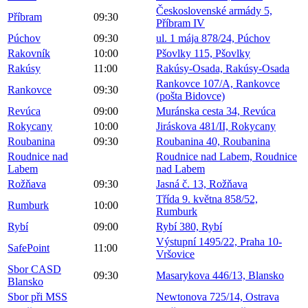
Československé armády 5,
Příbram
09:30
Příbram IV
Púchov
09:30
ul. 1 mája 878/24, Púchov
Rakovník
10:00
Pšovlky 115, Pšovlky
Rakúsy
11:00
Rakúsy-Osada, Rakúsy-Osada
Rankovce 107/A, Rankovce
Rankovce
09:30
(pošta Bidovce)
Revúca
09:00
Muránska cesta 34, Revúca
Rokycany
10:00
Jiráskova 481/II, Rokycany
Roubanina
09:30
Roubanina 40, Roubanina
Roudnice nad
Roudnice nad Labem, Roudnice
Labem
nad Labem
Rožňava
09:30
Jasná č. 13, Rožňava
Třída 9. května 858/52,
Rumburk
10:00
Rumburk
Rybí
09:00
Rybí 380, Rybí
Výstupní 1495/22, Praha 10-
SafePoint
11:00
Vršovice
Sbor CASD
09:30
Masarykova 446/13, Blansko
Blansko
Sbor při MSS
Newtonova 725/14, Ostrava