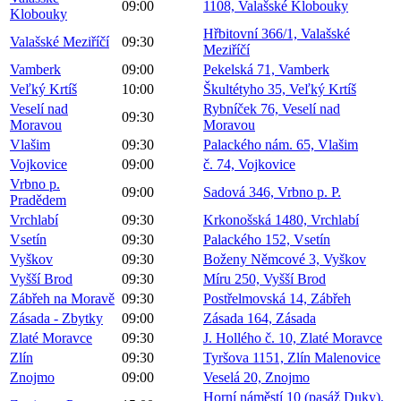
09:00
1108, Valašské Klobouky
Klobouky
Hřbitovní 366/1, Valašské
Valašské Meziříčí
09:30
Meziříčí
Vamberk
09:00
Pekelská 71, Vamberk
Veľký Krtíš
10:00
Škultétyho 35, Veľký Krtíš
Veselí nad
Rybníček 76, Veselí nad
09:30
Moravou
Moravou
Vlašim
09:30
Palackého nám. 65, Vlašim
Vojkovice
09:00
č. 74, Vojkovice
Vrbno p.
09:00
Sadová 346, Vrbno p. P.
Pradědem
Vrchlabí
09:30
Krkonošská 1480, Vrchlabí
Vsetín
09:30
Palackého 152, Vsetín
Vyškov
09:30
Boženy Němcové 3, Vyškov
Vyšší Brod
09:30
Míru 250, Vyšší Brod
Zábřeh na Moravě
09:30
Postřelmovská 14, Zábřeh
Zásada - Zbytky
09:00
Zásada 164, Zásada
Zlaté Moravce
09:30
J. Hollého č. 10, Zlaté Moravce
Zlín
09:30
Tyršova 1151, Zlín Malenovice
Znojmo
09:00
Veselá 20, Znojmo
Horní náměstí 10 (pasáž Duky),