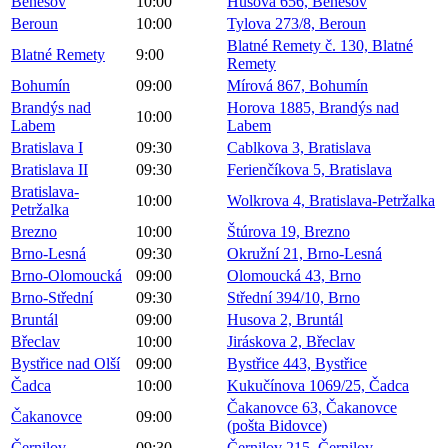
Benešov
10:00
Husova 656, Benešov
Beroun
10:00
Tylova 273/8, Beroun
Blatné Remety č. 130, Blatné
Blatné Remety
9:00
Remety
Bohumín
09:00
Mírová 867, Bohumín
Brandýs nad
Horova 1885, Brandýs nad
10:00
Labem
Labem
Bratislava I
09:30
Cablkova 3, Bratislava
Bratislava II
09:30
Ferienčíkova 5, Bratislava
Bratislava-
10:00
Wolkrova 4, Bratislava-Petržalka
Petržalka
Brezno
10:00
Štúrova 19, Brezno
Brno-Lesná
09:30
Okružní 21, Brno-Lesná
Brno-Olomoucká
09:00
Olomoucká 43, Brno
Brno-Střední
09:30
Střední 394/10, Brno
Bruntál
09:00
Husova 2, Bruntál
Břeclav
10:00
Jiráskova 2, Břeclav
Bystřice nad Olší
09:00
Bystřice 443, Bystřice
Čadca
10:00
Kukučínova 1069/25, Čadca
Čakanovce 63, Čakanovce
Čakanovce
09:00
(pošta Bidovce)
Černilov
09:30
Černilov 215, Černilov