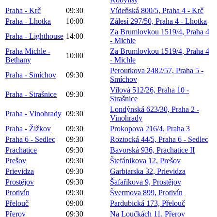
Praha - Krč
09:30
Vídeňská 800/5, Praha 4 - Krč
Praha - Lhotka
10:00
Zálesí 297/50, Praha 4 - Lhotka
Za Brumlovkou 1519/4, Praha 4
Praha - Lighthouse
14:00
- Michle
Praha Michle -
Za Brumlovkou 1519/4, Praha 4
10:00
Bethany
- Michle
Peroutkova 2482/57, Praha 5 -
Praha - Smíchov
09:30
Smíchov
Vilová 512/26, Praha 10 -
Praha - Strašnice
09:30
Strašnice
Londýnská 623/30, Praha 2 -
Praha - Vinohrady
09:30
Vinohrady
Praha - Žižkov
09:30
Prokopova 216/4, Praha 3
Praha 6 - Sedlec
09:30
Roztocká 44/5, Praha 6 - Sedlec
Prachatice
09:30
Bavorská 936, Prachatice II
Prešov
09:30
Štefánikova 12, Prešov
Prievidza
09:30
Garbiarska 32, Prievidza
Prostějov
09:30
Šafaříkova 9, Prostějov
Protivín
09:30
Švermova 899, Protivín
Přelouč
09:00
Pardubická 173, Přelouč
Přerov
09:30
Na Loučkách 11, Přerov