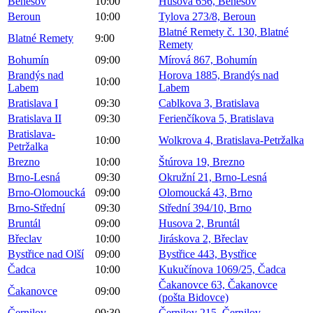
Benešov
10:00
Husova 656, Benešov
Beroun
10:00
Tylova 273/8, Beroun
Blatné Remety č. 130, Blatné
Blatné Remety
9:00
Remety
Bohumín
09:00
Mírová 867, Bohumín
Brandýs nad
Horova 1885, Brandýs nad
10:00
Labem
Labem
Bratislava I
09:30
Cablkova 3, Bratislava
Bratislava II
09:30
Ferienčíkova 5, Bratislava
Bratislava-
10:00
Wolkrova 4, Bratislava-Petržalka
Petržalka
Brezno
10:00
Štúrova 19, Brezno
Brno-Lesná
09:30
Okružní 21, Brno-Lesná
Brno-Olomoucká
09:00
Olomoucká 43, Brno
Brno-Střední
09:30
Střední 394/10, Brno
Bruntál
09:00
Husova 2, Bruntál
Břeclav
10:00
Jiráskova 2, Břeclav
Bystřice nad Olší
09:00
Bystřice 443, Bystřice
Čadca
10:00
Kukučínova 1069/25, Čadca
Čakanovce 63, Čakanovce
Čakanovce
09:00
(pošta Bidovce)
Černilov
09:30
Černilov 215, Černilov