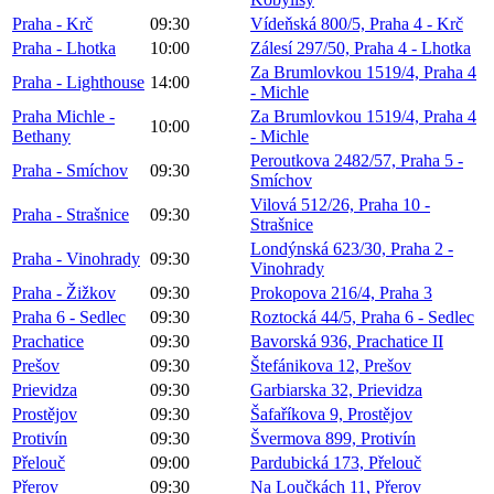
Praha - Krč
09:30
Vídeňská 800/5, Praha 4 - Krč
Praha - Lhotka
10:00
Zálesí 297/50, Praha 4 - Lhotka
Za Brumlovkou 1519/4, Praha 4
Praha - Lighthouse
14:00
- Michle
Praha Michle -
Za Brumlovkou 1519/4, Praha 4
10:00
Bethany
- Michle
Peroutkova 2482/57, Praha 5 -
Praha - Smíchov
09:30
Smíchov
Vilová 512/26, Praha 10 -
Praha - Strašnice
09:30
Strašnice
Londýnská 623/30, Praha 2 -
Praha - Vinohrady
09:30
Vinohrady
Praha - Žižkov
09:30
Prokopova 216/4, Praha 3
Praha 6 - Sedlec
09:30
Roztocká 44/5, Praha 6 - Sedlec
Prachatice
09:30
Bavorská 936, Prachatice II
Prešov
09:30
Štefánikova 12, Prešov
Prievidza
09:30
Garbiarska 32, Prievidza
Prostějov
09:30
Šafaříkova 9, Prostějov
Protivín
09:30
Švermova 899, Protivín
Přelouč
09:00
Pardubická 173, Přelouč
Přerov
09:30
Na Loučkách 11, Přerov