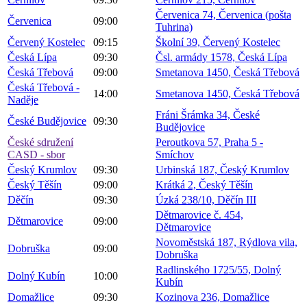
Červenica 74, Červenica (pošta
Červenica
09:00
Tuhrina)
Červený Kostelec
09:15
Školní 39, Červený Kostelec
Česká Lípa
09:30
Čsl. armády 1578, Česká Lípa
Česká Třebová
09:00
Smetanova 1450, Česká Třebová
Česká Třebová -
14:00
Smetanova 1450, Česká Třebová
Naděje
Fráni Šrámka 34, České
České Budějovice
09:30
Budějovice
České sdružení
Peroutkova 57, Praha 5 -
CASD - sbor
Smíchov
Český Krumlov
09:30
Urbinská 187, Český Krumlov
Český Těšín
09:00
Krátká 2, Český Těšín
Děčín
09:30
Úzká 238/10, Děčín III
Dětmarovice č. 454,
Dětmarovice
09:00
Dětmarovice
Novoměstská 187, Rýdlova vila,
Dobruška
09:00
Dobruška
Radlinského 1725/55, Dolný
Dolný Kubín
10:00
Kubín
Domažlice
09:30
Kozinova 236, Domažlice