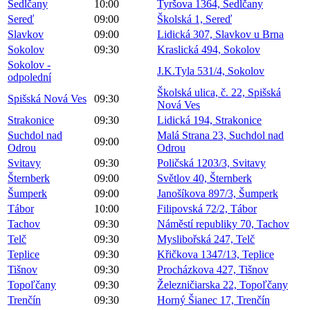
Sedlčany
10:00
Tyršova 1364, Sedlčany
Sereď
09:00
Školská 1, Sereď
Slavkov
09:00
Lidická 307, Slavkov u Brna
Sokolov
09:30
Kraslická 494, Sokolov
Sokolov -
J.K.Tyla 531/4, Sokolov
odpolední
Školská ulica, č. 22, Spišská
Spišská Nová Ves
09:30
Nová Ves
Strakonice
09:30
Lidická 194, Strakonice
Suchdol nad
Malá Strana 23, Suchdol nad
09:00
Odrou
Odrou
Svitavy
09:30
Poličská 1203/3, Svitavy
Šternberk
09:00
Světlov 40, Šternberk
Šumperk
09:00
Janošíkova 897/3, Šumperk
Tábor
10:00
Filipovská 72/2, Tábor
Tachov
09:30
Náměstí republiky 70, Tachov
Telč
09:30
Myslibořská 247, Telč
Teplice
09:30
Křičkova 1347/13, Teplice
Tišnov
09:30
Procházkova 427, Tišnov
Topoľčany
09:30
Železničiarska 22, Topoľčany
Trenčín
09:30
Horný Šianec 17, Trenčín