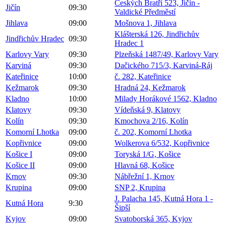
Českých Bratří 523, Jičín -
Jičín
09:30
Valdické Předměstí
Jihlava
09:00
Mošnova 1, Jihlava
Klášterská 126, Jindřichův
Jindřichův Hradec
09:30
Hradec 1
Karlovy Vary
09:30
Plzeňská 1487/49, Karlovy Vary
Karviná
09:30
Dačického 715/3, Karviná-Ráj
Kateřinice
10:00
č. 282, Kateřinice
Kežmarok
09:30
Hradná 24, Kežmarok
Kladno
10:00
Milady Horákové 1562, Kladno
Klatovy
09:30
Vídeňská 9, Klatovy
Kolín
09:30
Kmochova 2/16, Kolín
Komorní Lhotka
09:00
č. 202, Komorní Lhotka
Kopřivnice
09:00
Wolkerova 6/532, Kopřivnice
Košice I
09:00
Toryská 1/G, Košice
Košice II
09:00
Hlavná 68, Košice
Krnov
09:30
Nábřežní 1, Krnov
Krupina
09:00
SNP 2, Krupina
J. Palacha 145, Kutná Hora 1 -
Kutná Hora
9:30
Šipší
Kyjov
09:00
Svatoborská 365, Kyjov