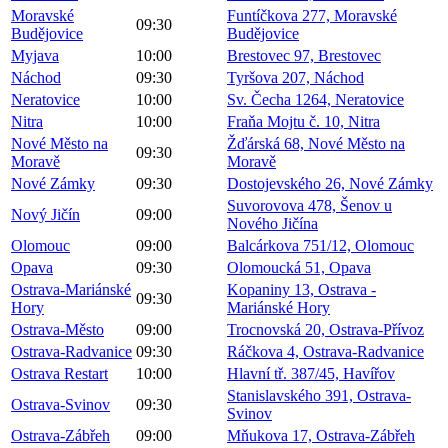
Moravské
Funtíčkova 277, Moravské
09:30
Budějovice
Budějovice
Myjava
10:00
Brestovec 97, Brestovec
Náchod
09:30
Tyršova 207, Náchod
Neratovice
10:00
Sv. Čecha 1264, Neratovice
Nitra
10:00
Fraňa Mojtu č. 10, Nitra
Nové Město na
Žďárská 68, Nové Město na
09:30
Moravě
Moravě
Nové Zámky
09:30
Dostojevského 26, Nové Zámky
Suvorovova 478, Šenov u
Nový Jičín
09:00
Nového Jičína
Olomouc
09:00
Balcárkova 751/12, Olomouc
Opava
09:30
Olomoucká 51, Opava
Ostrava-Mariánské
Kopaniny 13, Ostrava -
09:30
Hory
Mariánské Hory
Ostrava-Město
09:00
Trocnovská 20, Ostrava-Přívoz
Ostrava-Radvanice
09:30
Ráčkova 4, Ostrava-Radvanice
Ostrava Restart
10:00
Hlavní tř. 387/45, Havířov
Stanislavského 391, Ostrava-
Ostrava-Svinov
09:30
Svinov
Ostrava-Zábřeh
09:00
Mňukova 17, Ostrava-Zábřeh