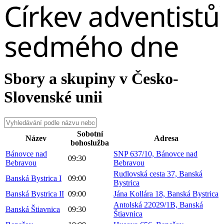
Sbory a skupiny v Česko-
Slovenské unii
Sobotní
Název
Adresa
bohoslužba
Bánovce nad
SNP 637/10, Bánovce nad
09:30
Bebravou
Bebravou
Rudlovská cesta 37, Banská
Banská Bystrica I
09:00
Bystrica
Banská Bystrica II
09:00
Jána Kollára 18, Banská Bystrica
Antolská 22029/1B, Banská
Banská Štiavnica
09:30
Štiavnica