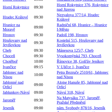
Horní Rokytnice 376, Rokytnice
Horní Rokytnice
09:30
nad Jizerou
Nezvalova 377/14, Hradec
Hradec Králové
09:30
Králové
Hranice na
Radniční 68, Hranice – Hranice
09:00
Moravě
I-Město
Hronov
09:30
Padolí 198, Hronov
Hrušovany nad
Kostelní 515, Hrušovany nad
09:30
Jevišovkou
Jevišovkou
Cheb
09:30
Mánesova 125/7, Cheb
Choceň
09:30
Vysokomýtská 793, Choceň
Chotěboř
10:00
Římovice 38, Golčův Jeníkov
Ivančice
09:15
V Uličce 1, Ivančice
Jablonec nad
Petra Bezruče 2510/61, Jablonec
10:00
Nisou
nad Nisou
Jablonné nad
Aloise Hanuše 85, Jablonné nad
09:00
Orlicí
Orlicí
Jablunkov-Návsí
09:00
Návsí 318, Návsí
Na Matysáku 737, Jaroměř,
Jaroměř
09:30
Pražské Předměstí
Jeseník
09:00
nám. Svobody 878/16, Jeseník