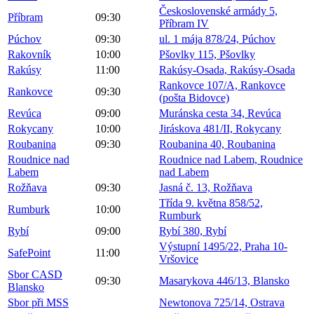
Československé armády 5,
Příbram
09:30
Příbram IV
Púchov
09:30
ul. 1 mája 878/24, Púchov
Rakovník
10:00
Pšovlky 115, Pšovlky
Rakúsy
11:00
Rakúsy-Osada, Rakúsy-Osada
Rankovce 107/A, Rankovce
Rankovce
09:30
(pošta Bidovce)
Revúca
09:00
Muránska cesta 34, Revúca
Rokycany
10:00
Jiráskova 481/II, Rokycany
Roubanina
09:30
Roubanina 40, Roubanina
Roudnice nad
Roudnice nad Labem, Roudnice
Labem
nad Labem
Rožňava
09:30
Jasná č. 13, Rožňava
Třída 9. května 858/52,
Rumburk
10:00
Rumburk
Rybí
09:00
Rybí 380, Rybí
Výstupní 1495/22, Praha 10-
SafePoint
11:00
Vršovice
Sbor CASD
09:30
Masarykova 446/13, Blansko
Blansko
Sbor při MSS
Newtonova 725/14, Ostrava