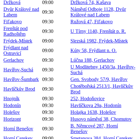
Držková
09:00
Držková 74, Kašava
Dvůr Králové nad
Náměstí Odboje 1128, Dvůr
09:30
Labem
Králové nad Labem
Fiľakovo
09:30
Ružová 47, Fiľakovo
Frenštát pod
09:30
U Tírny 1140, Frenštát p. R.
Radhoštěm
Frýdek-Místek
09:00
Slezská 1982, Frýdek-Místek
Frýdlant nad
09:00
Kúty 58, Frýdlant n. O.
Ostravicí
Gerlachov
09:30
Lúčna 188, Gerlachov
U Modlitebny 1450/3a, Havířov-
Havířov-Suchá
09:30
Suchá
Havířov-Šumbark
09:30
Gen. Svobody 57/9, Havířov
Chotěbořská 2513/1, Havlíčkův
Havlíčkův Brod
09:30
Brod
Hnojník
09:30
252, Hodoňovice
Hodonín
09:30
Havlíčkova 29a, Hodonín
Holešov
09:30
Holajka 1638, Holešov
Horizont
09:30
Husovo náměstí 38, Chomutov
B. Němcové 287, Horní
Horní Benešov
09:30
Benešov
Horní Cerekev
09:00
Smetanova 384, Horní Cerekev