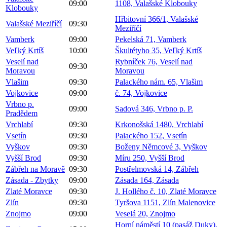
09:00
1108, Valašské Klobouky
Klobouky
Hřbitovní 366/1, Valašské
Valašské Meziříčí
09:30
Meziříčí
Vamberk
09:00
Pekelská 71, Vamberk
Veľký Krtíš
10:00
Škultétyho 35, Veľký Krtíš
Veselí nad
Rybníček 76, Veselí nad
09:30
Moravou
Moravou
Vlašim
09:30
Palackého nám. 65, Vlašim
Vojkovice
09:00
č. 74, Vojkovice
Vrbno p.
09:00
Sadová 346, Vrbno p. P.
Pradědem
Vrchlabí
09:30
Krkonošská 1480, Vrchlabí
Vsetín
09:30
Palackého 152, Vsetín
Vyškov
09:30
Boženy Němcové 3, Vyškov
Vyšší Brod
09:30
Míru 250, Vyšší Brod
Zábřeh na Moravě
09:30
Postřelmovská 14, Zábřeh
Zásada - Zbytky
09:00
Zásada 164, Zásada
Zlaté Moravce
09:30
J. Hollého č. 10, Zlaté Moravce
Zlín
09:30
Tyršova 1151, Zlín Malenovice
Znojmo
09:00
Veselá 20, Znojmo
Horní náměstí 10 (pasáž Duky),