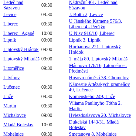
Ledeč nad
Nádražní 461, Ledeč nad
09:30
Sázavou
Sázavou
Levice
09:30
J. Bottu 2, Levice
U Jánského Kamene 576/3,
Liberec
09:30
Liberec 4 - Perštýn
Liberec - Agapé
10:00
U Nisy 916/10, Liberec
Lipník
09:00
Lipník 3, Lipník
Hurbanova 221, Liptovský
Liptovský Hrádok
09:00
Hrádok
Liptovský Mikuláš
09:00
1. mája 89, Liptovský Mikuláš
Máchova 176/16, Litoměřice -
Litoměřice
09:30
Předměstí
Litvínov
Husovo náměstí 38, Chomutov
Námestie Artézskych prameňov
Lučenec
09:30
49, Lučenec
Luže
09:30
Komenského 249, Luže
Viliama Paulinyho Tótha 2,
Martin
09:30
Martin
Michalovce
09:00
Hviezdoslavova 20, Michalovce
Dukelská 1443/31, Mladá
Mladá Boleslav
10:00
Boleslav
Mohelnice
09:30
Smetanova 8, Mohelnice