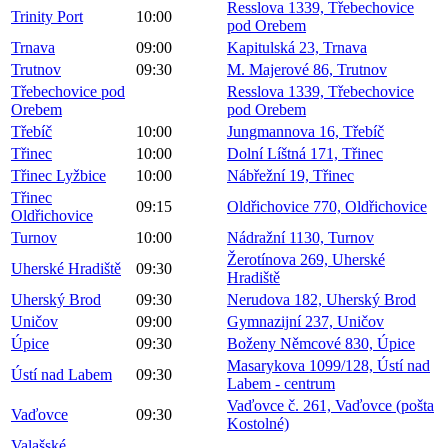
Resslova 1339, Třebechovice
Trinity Port
10:00
pod Orebem
Trnava
09:00
Kapitulská 23, Trnava
Trutnov
09:30
M. Majerové 86, Trutnov
Třebechovice pod
Resslova 1339, Třebechovice
Orebem
pod Orebem
Třebíč
10:00
Jungmannova 16, Třebíč
Třinec
10:00
Dolní Líštná 171, Třinec
Třinec Lyžbice
10:00
Nábřežní 19, Třinec
Třinec
09:15
Oldřichovice 770, Oldřichovice
Oldřichovice
Turnov
10:00
Nádražní 1130, Turnov
Žerotínova 269, Uherské
Uherské Hradiště
09:30
Hradiště
Uherský Brod
09:30
Nerudova 182, Uherský Brod
Uničov
09:00
Gymnazijní 237, Uničov
Úpice
09:30
Boženy Němcové 830, Úpice
Masarykova 1099/128, Ústí nad
Ústí nad Labem
09:30
Labem - centrum
Vaďovce č. 261, Vaďovce (pošta
Vaďovce
09:30
Kostolné)
Valašské