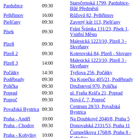
Staročernská 1799, Pardubice-
Pardubice
09:30
Bílé Předměstí
Pelhřimov
16:00
Růžová 82, Pelhřimov
Piešťany
09:30
Zavretý kút 113, Piešťany
Fráni Šrámka 131/23, Písek 1,
Písek
09:30
Vnitřní Město
Malesická 1223/10, Plzeň 3 -
Plzeň
09:30
Skvrňany
Plzeň 2
09:30
Koterovská 84, Plzeň - Slovany
Malesická 1223/10, Plzeň 3 -
Plzeň 3
14:00
Skvrňany
Počátky
14:30
Tyršova 256, Počátky
Poděbrady
09:30
Na Kopečku 405/21, Poděbrady
Polička
09:30
Družstevní 970, Polička
Poprad
09:30
ul. Fraňa Kráľa 21, Poprad
Poproč
09:30
Nová č. 7, Poproč
Centrum 28/33, Považská
Považská Bystrica
09:30
Bystrica
Praha - Anděl
10:00
Na Doubkové 2040/8, Praha 5
Praha - Chodov
09:30
Donovalská 2331/53, Praha 11
Čumpelíkova 1768/8, Praha 8 -
Praha - Kobylisy
10:00
Kobylisy