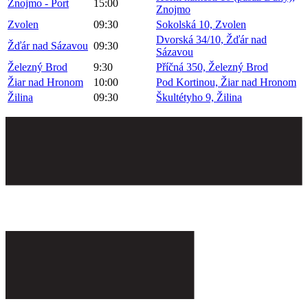
Znojmo - Port
15:00
Znojmo
Zvolen
09:30
Sokolská 10, Zvolen
Dvorská 34/10, Žďár nad
Žďár nad Sázavou
09:30
Sázavou
Železný Brod
9:30
Příčná 350, Železný Brod
Žiar nad Hronom
10:00
Pod Kortinou, Žiar nad Hronom
Žilina
09:30
Škultétyho 9, Žilina