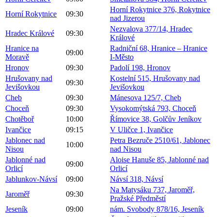
Horní Rokytnice 376, Rokytnice
Horní Rokytnice
09:30
nad Jizerou
Nezvalova 377/14, Hradec
Hradec Králové
09:30
Králové
Hranice na
Radniční 68, Hranice – Hranice
09:00
Moravě
I-Město
Hronov
09:30
Padolí 198, Hronov
Hrušovany nad
Kostelní 515, Hrušovany nad
09:30
Jevišovkou
Jevišovkou
Cheb
09:30
Mánesova 125/7, Cheb
Choceň
09:30
Vysokomýtská 793, Choceň
Chotěboř
10:00
Římovice 38, Golčův Jeníkov
Ivančice
09:15
V Uličce 1, Ivančice
Jablonec nad
Petra Bezruče 2510/61, Jablonec
10:00
Nisou
nad Nisou
Jablonné nad
Aloise Hanuše 85, Jablonné nad
09:00
Orlicí
Orlicí
Jablunkov-Návsí
09:00
Návsí 318, Návsí
Na Matysáku 737, Jaroměř,
Jaroměř
09:30
Pražské Předměstí
Jeseník
09:00
nám. Svobody 878/16, Jeseník