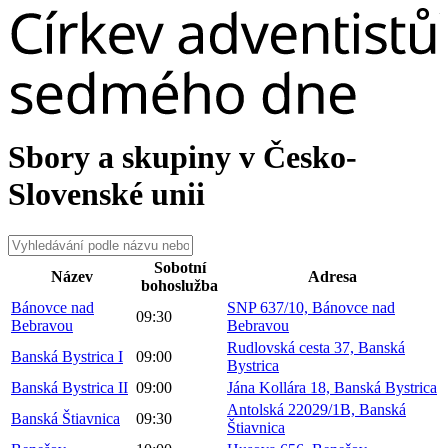
Sbory a skupiny v Česko-
Slovenské unii
Sobotní
Název
Adresa
bohoslužba
Bánovce nad
SNP 637/10, Bánovce nad
09:30
Bebravou
Bebravou
Rudlovská cesta 37, Banská
Banská Bystrica I
09:00
Bystrica
Banská Bystrica II
09:00
Jána Kollára 18, Banská Bystrica
Antolská 22029/1B, Banská
Banská Štiavnica
09:30
Štiavnica