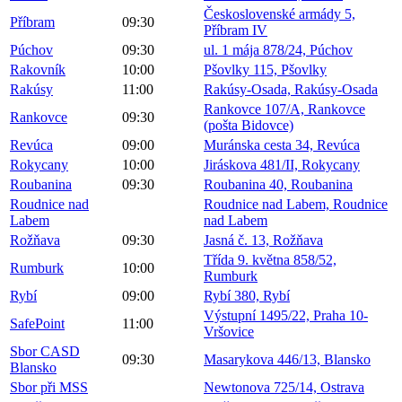
Československé armády 5,
Příbram
09:30
Příbram IV
Púchov
09:30
ul. 1 mája 878/24, Púchov
Rakovník
10:00
Pšovlky 115, Pšovlky
Rakúsy
11:00
Rakúsy-Osada, Rakúsy-Osada
Rankovce 107/A, Rankovce
Rankovce
09:30
(pošta Bidovce)
Revúca
09:00
Muránska cesta 34, Revúca
Rokycany
10:00
Jiráskova 481/II, Rokycany
Roubanina
09:30
Roubanina 40, Roubanina
Roudnice nad
Roudnice nad Labem, Roudnice
Labem
nad Labem
Rožňava
09:30
Jasná č. 13, Rožňava
Třída 9. května 858/52,
Rumburk
10:00
Rumburk
Rybí
09:00
Rybí 380, Rybí
Výstupní 1495/22, Praha 10-
SafePoint
11:00
Vršovice
Sbor CASD
09:30
Masarykova 446/13, Blansko
Blansko
Sbor při MSS
Newtonova 725/14, Ostrava