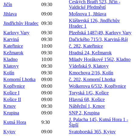
Českých Bratří 523, Jičín -
Jičín
09:30
Valdické Předměstí
Jihlava
09:00
Mošnova 1, Jihlava
Klášterská 126, Jindřichův
Jindřichův Hradec
09:30
Hradec 1
Karlovy Vary
09:30
Plzeňská 1487/49, Karlovy Vary
Karviná
09:30
Dačického 715/3, Karviná-Ráj
Kateřinice
10:00
č. 282, Kateřinice
Kežmarok
09:30
Hradná 24, Kežmarok
Kladno
10:00
Milady Horákové 1562, Kladno
Klatovy
09:30
Vídeňská 9, Klatovy
Kolín
09:30
Kmochova 2/16, Kolín
Komorní Lhotka
09:00
č. 202, Komorní Lhotka
Kopřivnice
09:00
Wolkerova 6/532, Kopřivnice
Košice I
09:00
Toryská 1/G, Košice
Košice II
09:00
Hlavná 68, Košice
Krnov
09:30
Nábřežní 1, Krnov
Krupina
09:00
SNP 2, Krupina
J. Palacha 145, Kutná Hora 1 -
Kutná Hora
9:30
Šipší
Kyjov
09:00
Svatoborská 365, Kyjov