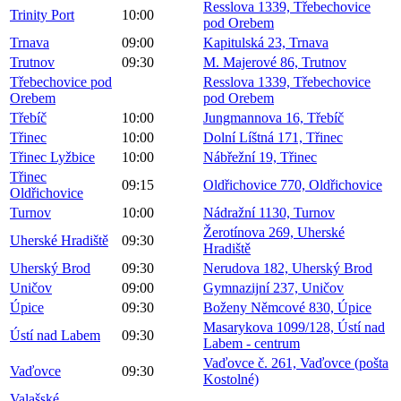
Resslova 1339, Třebechovice
Trinity Port
10:00
pod Orebem
Trnava
09:00
Kapitulská 23, Trnava
Trutnov
09:30
M. Majerové 86, Trutnov
Třebechovice pod
Resslova 1339, Třebechovice
Orebem
pod Orebem
Třebíč
10:00
Jungmannova 16, Třebíč
Třinec
10:00
Dolní Líštná 171, Třinec
Třinec Lyžbice
10:00
Nábřežní 19, Třinec
Třinec
09:15
Oldřichovice 770, Oldřichovice
Oldřichovice
Turnov
10:00
Nádražní 1130, Turnov
Žerotínova 269, Uherské
Uherské Hradiště
09:30
Hradiště
Uherský Brod
09:30
Nerudova 182, Uherský Brod
Uničov
09:00
Gymnazijní 237, Uničov
Úpice
09:30
Boženy Němcové 830, Úpice
Masarykova 1099/128, Ústí nad
Ústí nad Labem
09:30
Labem - centrum
Vaďovce č. 261, Vaďovce (pošta
Vaďovce
09:30
Kostolné)
Valašské