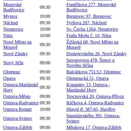
Moravské
Funtíčkova 277, Moravské
09:30
Budějovice
Budějovice
Myjava
10:00
Brestovec 97, Brestovec
Náchod
09:30
Tyršova 207, Náchod
Neratovice
10:00
Sv. Čecha 1264, Neratovice
Nitra
10:00
Fraňa Mojtu č. 10, Nitra
Nové Město na
Žďárská 68, Nové Město na
09:30
Moravě
Moravě
Nové Zámky
09:30
Dostojevského 26, Nové Zámky
Suvorovova 478, Šenov u
Nový Jičín
09:00
Nového Jičína
Olomouc
09:00
Balcárkova 751/12, Olomouc
Opava
09:30
Olomoucká 51, Opava
Ostrava-Mariánské
Kopaniny 13, Ostrava -
09:30
Hory
Mariánské Hory
Ostrava-Město
09:00
Trocnovská 20, Ostrava-Přívoz
Ostrava-Radvanice
09:30
Ráčkova 4, Ostrava-Radvanice
Ostrava Restart
10:00
Hlavní tř. 387/45, Havířov
Stanislavského 391, Ostrava-
Ostrava-Svinov
09:30
Svinov
Ostrava-Zábřeh
09:00
Mňukova 17, Ostrava-Zábřeh