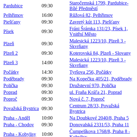
Staročernská 1799, Pardubice-
Pardubice
09:30
Bílé Předměstí
Pelhřimov
16:00
Růžová 82, Pelhřimov
Piešťany
09:30
Zavretý kút 113, Piešťany
Fráni Šrámka 131/23, Písek 1,
Písek
09:30
Vnitřní Město
Malesická 1223/10, Plzeň 3 -
Plzeň
09:30
Skvrňany
Plzeň 2
09:30
Koterovská 84, Plzeň - Slovany
Malesická 1223/10, Plzeň 3 -
Plzeň 3
14:00
Skvrňany
Počátky
14:30
Tyršova 256, Počátky
Poděbrady
09:30
Na Kopečku 405/21, Poděbrady
Polička
09:30
Družstevní 970, Polička
Poprad
09:30
ul. Fraňa Kráľa 21, Poprad
Poproč
09:30
Nová č. 7, Poproč
Centrum 28/33, Považská
Považská Bystrica
09:30
Bystrica
Praha - Anděl
10:00
Na Doubkové 2040/8, Praha 5
Praha - Chodov
09:30
Donovalská 2331/53, Praha 11
Čumpelíkova 1768/8, Praha 8 -
Praha - Kobylisy
10:00
Kobylisy