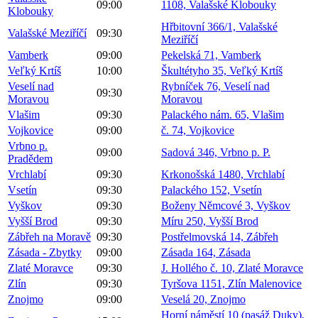
09:00
1108, Valašské Klobouky
Klobouky
Hřbitovní 366/1, Valašské
Valašské Meziříčí
09:30
Meziříčí
Vamberk
09:00
Pekelská 71, Vamberk
Veľký Krtíš
10:00
Škultétyho 35, Veľký Krtíš
Veselí nad
Rybníček 76, Veselí nad
09:30
Moravou
Moravou
Vlašim
09:30
Palackého nám. 65, Vlašim
Vojkovice
09:00
č. 74, Vojkovice
Vrbno p.
09:00
Sadová 346, Vrbno p. P.
Pradědem
Vrchlabí
09:30
Krkonošská 1480, Vrchlabí
Vsetín
09:30
Palackého 152, Vsetín
Vyškov
09:30
Boženy Němcové 3, Vyškov
Vyšší Brod
09:30
Míru 250, Vyšší Brod
Zábřeh na Moravě
09:30
Postřelmovská 14, Zábřeh
Zásada - Zbytky
09:00
Zásada 164, Zásada
Zlaté Moravce
09:30
J. Hollého č. 10, Zlaté Moravce
Zlín
09:30
Tyršova 1151, Zlín Malenovice
Znojmo
09:00
Veselá 20, Znojmo
Horní náměstí 10 (pasáž Duky),