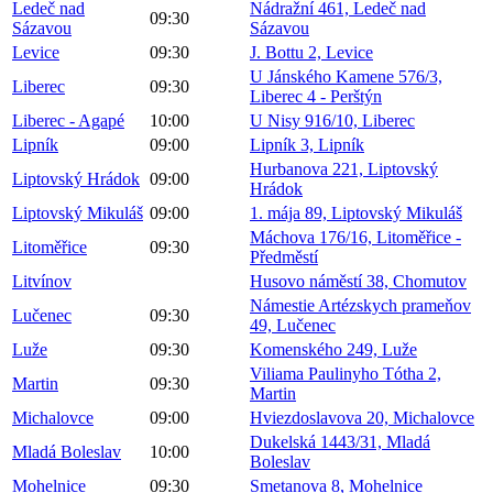
Ledeč nad
Nádražní 461, Ledeč nad
09:30
Sázavou
Sázavou
Levice
09:30
J. Bottu 2, Levice
U Jánského Kamene 576/3,
Liberec
09:30
Liberec 4 - Perštýn
Liberec - Agapé
10:00
U Nisy 916/10, Liberec
Lipník
09:00
Lipník 3, Lipník
Hurbanova 221, Liptovský
Liptovský Hrádok
09:00
Hrádok
Liptovský Mikuláš
09:00
1. mája 89, Liptovský Mikuláš
Máchova 176/16, Litoměřice -
Litoměřice
09:30
Předměstí
Litvínov
Husovo náměstí 38, Chomutov
Námestie Artézskych prameňov
Lučenec
09:30
49, Lučenec
Luže
09:30
Komenského 249, Luže
Viliama Paulinyho Tótha 2,
Martin
09:30
Martin
Michalovce
09:00
Hviezdoslavova 20, Michalovce
Dukelská 1443/31, Mladá
Mladá Boleslav
10:00
Boleslav
Mohelnice
09:30
Smetanova 8, Mohelnice