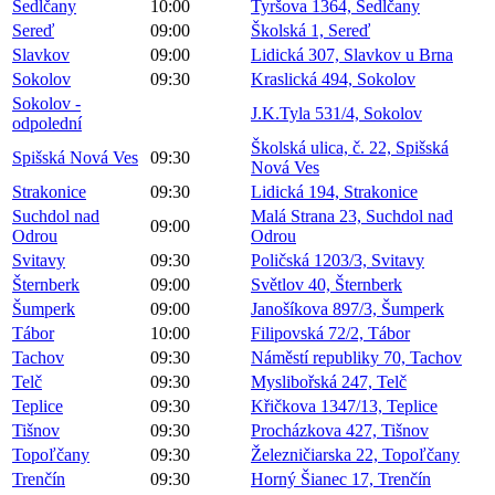
Sedlčany
10:00
Tyršova 1364, Sedlčany
Sereď
09:00
Školská 1, Sereď
Slavkov
09:00
Lidická 307, Slavkov u Brna
Sokolov
09:30
Kraslická 494, Sokolov
Sokolov -
J.K.Tyla 531/4, Sokolov
odpolední
Školská ulica, č. 22, Spišská
Spišská Nová Ves
09:30
Nová Ves
Strakonice
09:30
Lidická 194, Strakonice
Suchdol nad
Malá Strana 23, Suchdol nad
09:00
Odrou
Odrou
Svitavy
09:30
Poličská 1203/3, Svitavy
Šternberk
09:00
Světlov 40, Šternberk
Šumperk
09:00
Janošíkova 897/3, Šumperk
Tábor
10:00
Filipovská 72/2, Tábor
Tachov
09:30
Náměstí republiky 70, Tachov
Telč
09:30
Myslibořská 247, Telč
Teplice
09:30
Křičkova 1347/13, Teplice
Tišnov
09:30
Procházkova 427, Tišnov
Topoľčany
09:30
Železničiarska 22, Topoľčany
Trenčín
09:30
Horný Šianec 17, Trenčín