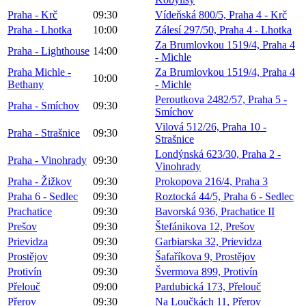
Praha - Krč
09:30
Vídeňská 800/5, Praha 4 - Krč
Praha - Lhotka
10:00
Zálesí 297/50, Praha 4 - Lhotka
Za Brumlovkou 1519/4, Praha 4
Praha - Lighthouse
14:00
- Michle
Praha Michle -
Za Brumlovkou 1519/4, Praha 4
10:00
Bethany
- Michle
Peroutkova 2482/57, Praha 5 -
Praha - Smíchov
09:30
Smíchov
Vilová 512/26, Praha 10 -
Praha - Strašnice
09:30
Strašnice
Londýnská 623/30, Praha 2 -
Praha - Vinohrady
09:30
Vinohrady
Praha - Žižkov
09:30
Prokopova 216/4, Praha 3
Praha 6 - Sedlec
09:30
Roztocká 44/5, Praha 6 - Sedlec
Prachatice
09:30
Bavorská 936, Prachatice II
Prešov
09:30
Štefánikova 12, Prešov
Prievidza
09:30
Garbiarska 32, Prievidza
Prostějov
09:30
Šafaříkova 9, Prostějov
Protivín
09:30
Švermova 899, Protivín
Přelouč
09:00
Pardubická 173, Přelouč
Přerov
09:30
Na Loučkách 11, Přerov