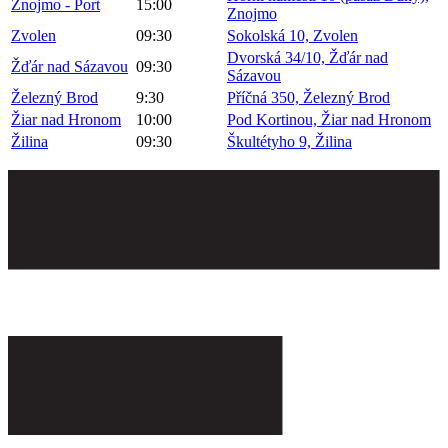
Znojmo - Port
15:00
Znojmo
Zvolen
09:30
Sokolská 10, Zvolen
Dvorská 34/10, Žďár nad
Žďár nad Sázavou
09:30
Sázavou
Železný Brod
9:30
Příčná 350, Železný Brod
Žiar nad Hronom
10:00
Pod Kortinou, Žiar nad Hronom
Žilina
09:30
Škultétyho 9, Žilina