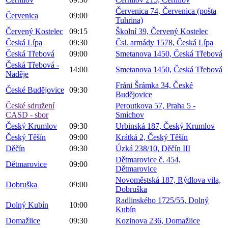
Červenica 74, Červenica (pošta
Červenica
09:00
Tuhrina)
Červený Kostelec
09:15
Školní 39, Červený Kostelec
Česká Lípa
09:30
Čsl. armády 1578, Česká Lípa
Česká Třebová
09:00
Smetanova 1450, Česká Třebová
Česká Třebová -
14:00
Smetanova 1450, Česká Třebová
Naděje
Fráni Šrámka 34, České
České Budějovice
09:30
Budějovice
České sdružení
Peroutkova 57, Praha 5 -
CASD - sbor
Smíchov
Český Krumlov
09:30
Urbinská 187, Český Krumlov
Český Těšín
09:00
Krátká 2, Český Těšín
Děčín
09:30
Úzká 238/10, Děčín III
Dětmarovice č. 454,
Dětmarovice
09:00
Dětmarovice
Novoměstská 187, Rýdlova vila,
Dobruška
09:00
Dobruška
Radlinského 1725/55, Dolný
Dolný Kubín
10:00
Kubín
Domažlice
09:30
Kozinova 236, Domažlice