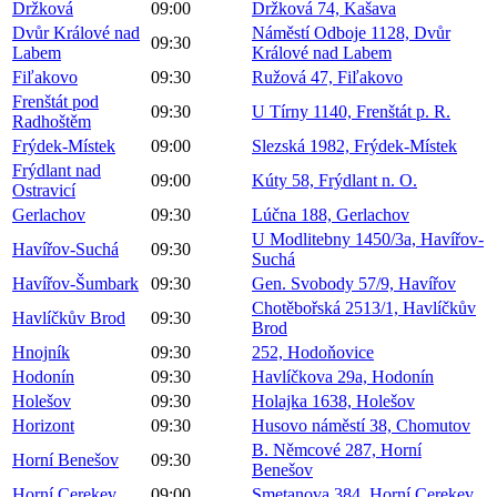
Držková
09:00
Držková 74, Kašava
Dvůr Králové nad
Náměstí Odboje 1128, Dvůr
09:30
Labem
Králové nad Labem
Fiľakovo
09:30
Ružová 47, Fiľakovo
Frenštát pod
09:30
U Tírny 1140, Frenštát p. R.
Radhoštěm
Frýdek-Místek
09:00
Slezská 1982, Frýdek-Místek
Frýdlant nad
09:00
Kúty 58, Frýdlant n. O.
Ostravicí
Gerlachov
09:30
Lúčna 188, Gerlachov
U Modlitebny 1450/3a, Havířov-
Havířov-Suchá
09:30
Suchá
Havířov-Šumbark
09:30
Gen. Svobody 57/9, Havířov
Chotěbořská 2513/1, Havlíčkův
Havlíčkův Brod
09:30
Brod
Hnojník
09:30
252, Hodoňovice
Hodonín
09:30
Havlíčkova 29a, Hodonín
Holešov
09:30
Holajka 1638, Holešov
Horizont
09:30
Husovo náměstí 38, Chomutov
B. Němcové 287, Horní
Horní Benešov
09:30
Benešov
Horní Cerekev
09:00
Smetanova 384, Horní Cerekev