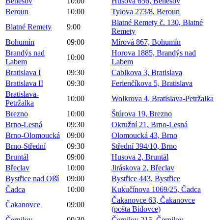
Benešov
10:00
Husova 656, Benešov
Beroun
10:00
Tylova 273/8, Beroun
Blatné Remety č. 130, Blatné
Blatné Remety
9:00
Remety
Bohumín
09:00
Mírová 867, Bohumín
Brandýs nad
Horova 1885, Brandýs nad
10:00
Labem
Labem
Bratislava I
09:30
Cablkova 3, Bratislava
Bratislava II
09:30
Ferienčíkova 5, Bratislava
Bratislava-
10:00
Wolkrova 4, Bratislava-Petržalka
Petržalka
Brezno
10:00
Štúrova 19, Brezno
Brno-Lesná
09:30
Okružní 21, Brno-Lesná
Brno-Olomoucká
09:00
Olomoucká 43, Brno
Brno-Střední
09:30
Střední 394/10, Brno
Bruntál
09:00
Husova 2, Bruntál
Břeclav
10:00
Jiráskova 2, Břeclav
Bystřice nad Olší
09:00
Bystřice 443, Bystřice
Čadca
10:00
Kukučínova 1069/25, Čadca
Čakanovce 63, Čakanovce
Čakanovce
09:00
(pošta Bidovce)
Černilov
09:30
Černilov 215, Černilov