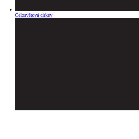
Celosvětová církev