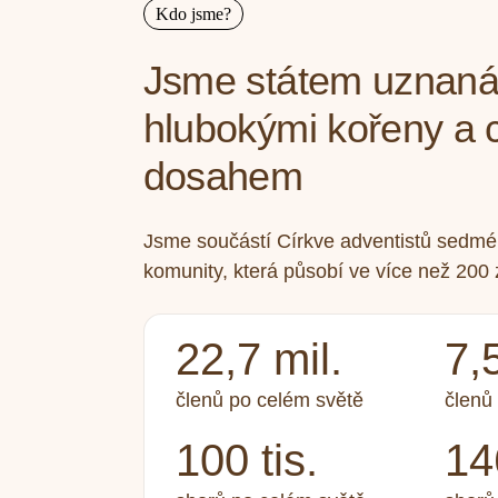
Kdo jsme?
Jsme státem uznaná 
hlubokými kořeny a 
dosahem
Jsme součástí Církve adventistů sedmé
komunity, která působí ve více než 200
22,7 mil.
7,5
členů po celém světě
členů
100 tis.
14