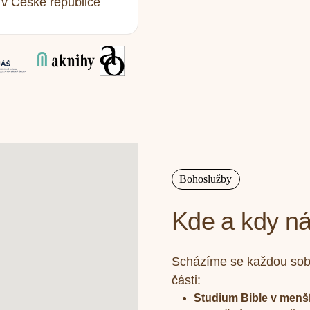
 v České republice
Bohoslužby
Kde a kdy ná
Scházíme se každou sobo
části:
Studium Bible v menš