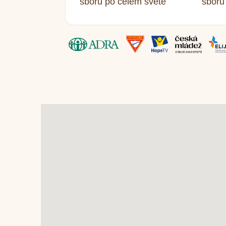
sborů po celém světě
sborů