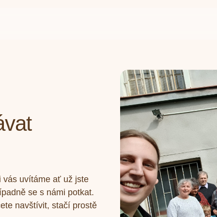
ávat
 vás uvítáme ať už jste
řípadně se s námi potkat.
e navštívit, stačí prostě