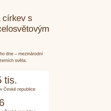
církev s
celosvětovým
ho dne – mezinárodní
 zemích světa.
 tis.
 v České republice
6