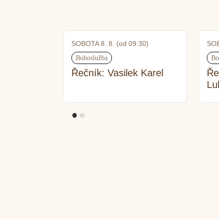
SOBOTA 8. 8. (od 09:30)
SOB
Bohoslužba
Bo
Řečník: Vasilek Karel
Ře
Lu