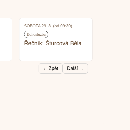
SOBOTA 29. 8. (od 09:30)
Bohoslužba
Řečník: Šturcová Běla
←
Zpět
Další
→