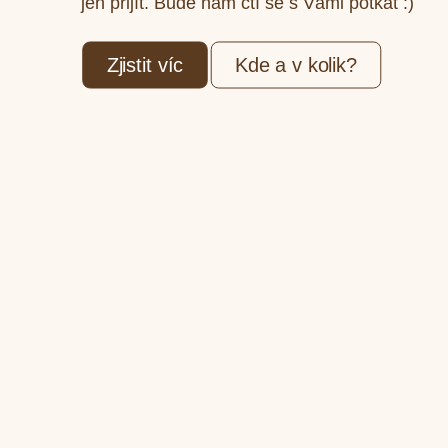
jen přijít. Bude nám ctí se s Vámi potkat :)
Zjistit víc
Kde a v kolik?