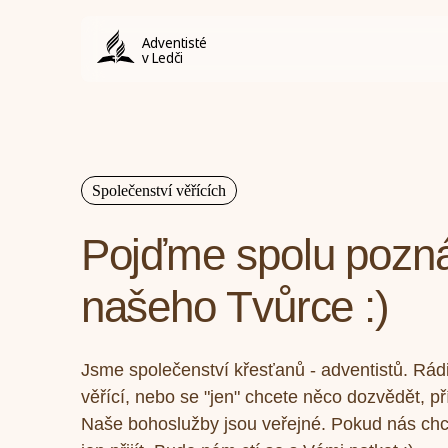
Adventisté
v Ledči
Společenství věřících
Pojďme spolu pozn
našeho Tvůrce :)
Jsme společenství křesťanů - adventistů. Rádi
věřící, nebo se "jen" chcete něco dozvědět, p
Naše bohoslužby jsou veřejné. Pokud nás chcet