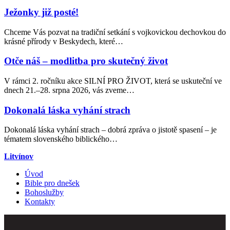
Ježonky již posté!
Chceme Vás pozvat na tradiční setkání s vojkovickou dechovkou do
krásné přírody v Beskydech, které…
Otče náš – modlitba pro skutečný život
V rámci 2. ročníku akce SILNÍ PRO ŽIVOT, která se uskuteční ve
dnech 21.–28. srpna 2026, vás zveme…
Dokonalá láska vyhání strach
Dokonalá láska vyhání strach – dobrá zpráva o jistotě spasení – je
tématem slovenského biblického…
Litvínov
Úvod
Bible pro dnešek
Bohoslužby
Kontakty