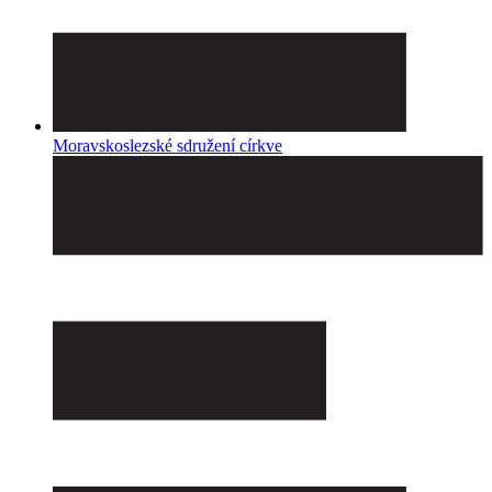
Moravskoslezské sdružení církve