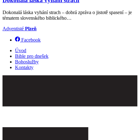
Dokonalá láska vyhání strach
Dokonalá láska vyhání strach – dobrá zpráva o jistotě spasení – je
tématem slovenského biblického…
Adventisté
Plzeň
Facebook
Úvod
Bible pro dnešek
Bohoslužby
Kontakty