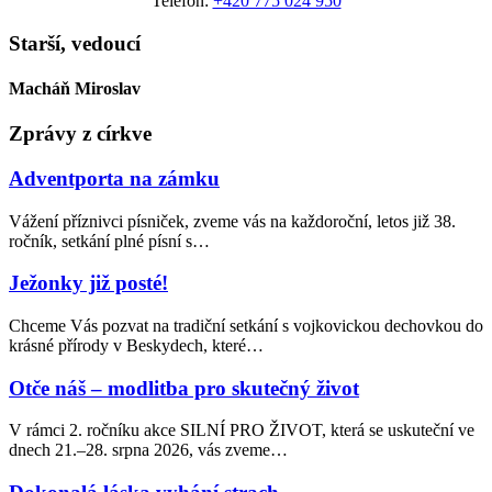
Telefon:
+420 775 024 950
Starší, vedoucí
Macháň Miroslav
Zprávy z církve
Adventporta na zámku
Vážení příznivci písniček, zveme vás na každoroční, letos již 38.
ročník, setkání plné písní s…
Ježonky již posté!
Chceme Vás pozvat na tradiční setkání s vojkovickou dechovkou do
krásné přírody v Beskydech, které…
Otče náš – modlitba pro skutečný život
V rámci 2. ročníku akce SILNÍ PRO ŽIVOT, která se uskuteční ve
dnech 21.–28. srpna 2026, vás zveme…