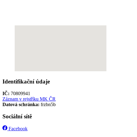
Identifikační údaje
IČ:
70809941
Záznam v rejstříku MK ČR
Datová schránka:
frzbn5b
Sociální sítě
Facebook