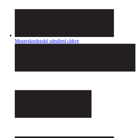
Moravskoslezské sdružení církve