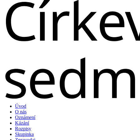
Úvod
O nás
Oznámení
Kázání
Rozpisy
Skupinka
Zpravodaj