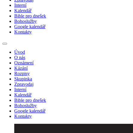
Interní
Kalendář
Bible pro dnešek
Bohoslužby
Google kalendář
Kontakty
Úvod
O nás
Oznámení
Kázání
Rozpisy
Skupinka
Zpravodaj
Interní
Kalendář
Bible pro dnešek
Bohoslužby
Google kalendář
Kontakty