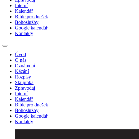
Interní
Kalendář
Bible pro dnešek
Bohoslužby
Google kalendář
Kontakty
Úvod
O nás
Oznámení
Kázání
Rozpisy
Skupinka
Zpravodaj
Interní
Kalendář
Bible pro dnešek
Bohoslužby
Google kalendář
Kontakty