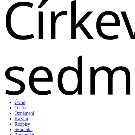
Úvod
O nás
Oznámení
Kázání
Rozpisy
Skupinka
Zpravodaj